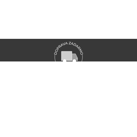
VŠETKY NOVINKY MARIONNAUD
Zaregistrujte sa a objavte naše najnovšie novinky a akcie