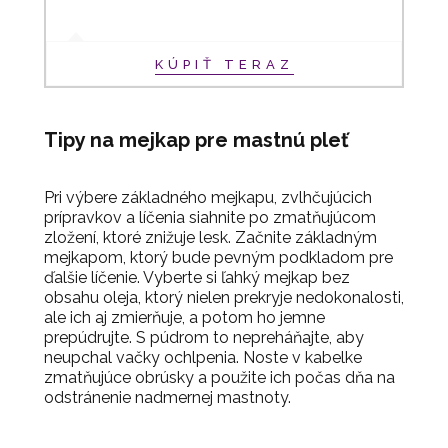
KÚPIŤ TERAZ
Tipy na mejkap pre mastnú pleť
Pri výbere základného mejkapu, zvlhčujúcich
prípravkov a líčenia siahnite po zmatňujúcom
zložení, ktoré znižuje lesk. Začnite základným
mejkapom, ktorý bude pevným podkladom pre
ďalšie líčenie. Vyberte si ľahký mejkap bez
obsahu oleja, ktorý nielen prekryje nedokonalosti,
ale ich aj zmierňuje, a potom ho jemne
prepúdrujte. S púdrom to nepreháňajte, aby
neupchal vačky ochlpenia. Noste v kabelke
zmatňujúce obrúsky a použite ich počas dňa na
odstránenie nadmernej mastnoty.