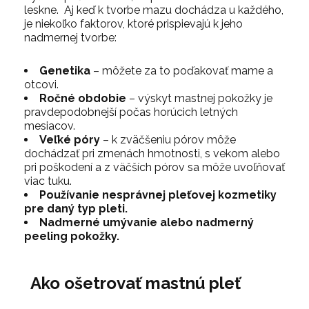
leskne. Aj keď k tvorbe mazu dochádza u každého,
je niekoľko faktorov, ktoré prispievajú k jeho
nadmernej tvorbe:
Genetika
– môžete za to poďakovať mame a
otcovi.
Ročné obdobie
– výskyt mastnej pokožky je
pravdepodobnejší počas horúcich letných
mesiacov.
Veľké póry
– k zväčšeniu pórov môže
dochádzať pri zmenách hmotnosti, s vekom alebo
pri poškodení a z väčších pórov sa môže uvoľňovať
viac tuku.
Používanie nesprávnej pleťovej kozmetiky
pre daný typ pleti.
Nadmerné umývanie alebo nadmerný
peeling pokožky.
Ako ošetrovať mastnú pleť