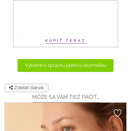
KÚPIŤ TERAZ
Vyberte si správnu pleťovú kozmetiku
Zdieľať článok
MÔŽE SA VÁM TIEŽ PÁČIŤ…