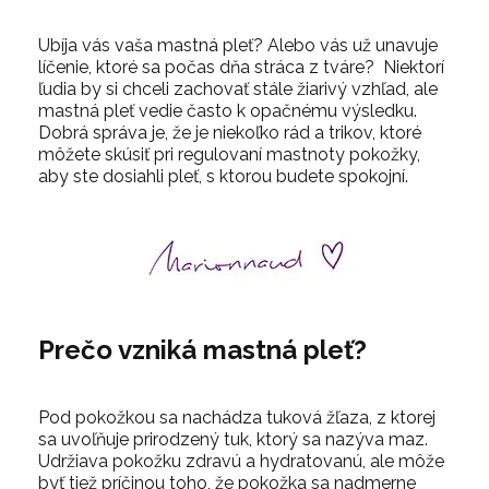
Ubíja vás vaša mastná pleť? Alebo vás už unavuje
líčenie, ktoré sa počas dňa stráca z tváre? Niektorí
ľudia by si chceli zachovať stále žiarivý vzhľad, ale
mastná pleť vedie často k opačnému výsledku.
Dobrá správa je, že je niekoľko rád a trikov, ktoré
môžete skúsiť pri regulovaní mastnoty pokožky,
aby ste dosiahli pleť, s ktorou budete spokojní.
Prečo vzniká mastná pleť?
Pod pokožkou sa nachádza tuková žľaza, z ktorej
sa uvoľňuje prirodzený tuk, ktorý sa nazýva maz.
Udržiava pokožku zdravú a hydratovanú, ale môže
byť tiež príčinou toho, že pokožka sa nadmerne