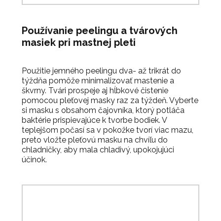
Používanie peelingu a tvárových
masiek pri mastnej pleti
Použitie jemného peelingu dva- až trikrát do
týždňa pomôže minimalizovať mastenie a
škvrny. Tvári prospeje aj hĺbkové čistenie
pomocou pleťovej masky raz za týždeň. Vyberte
si masku s obsahom čajovníka, ktorý potláča
baktérie prispievajúce k tvorbe bodiek. V
teplejšom počasí sa v pokožke tvorí viac mazu,
preto vložte pleťovú masku na chvíľu do
chladničky, aby mala chladivý, upokojujúci
účinok.