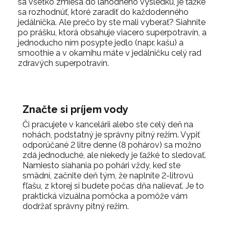
sa všetko zmieša do lahodného výsledku, je ťažké
sa rozhodnúť, ktoré zaradiť do každodenného
jedálnička. Ale prečo by ste mali vyberať? Siahnite
po prášku, ktorá obsahuje viacero superpotravín, a
jednoducho ním posypte jedlo (napr. kašu) a
smoothie a v okamihu máte v jedálničku celý rad
zdravých superpotravín.
Značte si príjem vody
Či pracujete v kancelárii alebo ste celý deň na
nohách, podstatný je správny pitný režim. Vypiť
odporúčané 2 litre denne (8 pohárov) sa možno
zdá jednoduché, ale niekedy je ťažké to sledovať.
Namiesto siahania po pohári vždy, keď ste
smädní, začnite deň tým, že naplníte 2-litrovú
fľašu, z ktorej si budete počas dňa nalievať. Je to
praktická vizuálna pomôcka a pomôže vám
dodržať správny pitný režim.