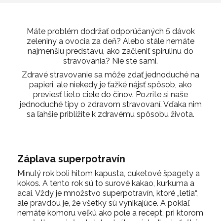
Máte problém dodržať odporúčaných 5 dávok
zeleniny a ovocia za deň? Alebo stále nemáte
najmenšiu predstavu, ako začleniť spirulinu do
stravovania? Nie ste sami.
Zdravé stravovanie sa môže zdať jednoduché na
papieri, ale niekedy je ťažké nájsť spôsob, ako
previesť tieto ciele do činov. Pozrite si naše
jednoduché tipy o zdravom stravovaní. Vďaka nim
sa ľahšie priblížite k zdravému spôsobu života.
Záplava superpotravín
Minulý rok boli hitom kapusta, cuketové špagety a
kokos. A tento rok sú to surové kakao, kurkuma a
acai. Vždy je množstvo superpotravín, ktoré „letia“,
ale pravdou je, že všetky sú vynikajúce. A pokiaľ
nemáte komoru veľkú ako pole a recept, pri ktorom