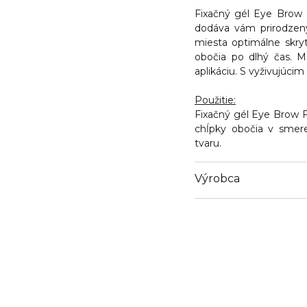
Fixačný gél Eye Brow 
dodáva vám prirodzený
miesta optimálne skryt
obočia po dlhý čas. M
aplikáciu. S vyživujúc
Použitie:
Fixačný gél Eye Brow 
chĺpky obočia v smer
tvaru.
Výrobca
Email
https://www.bcmbeaut