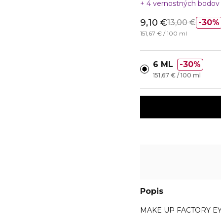
4 vernostných bodo
9,10 €
13,00 €
30%
151,67 € / 100 ml
6 ML
30%
151,67 € / 100 ml
Popis
MAKE UP FACTORY EYE