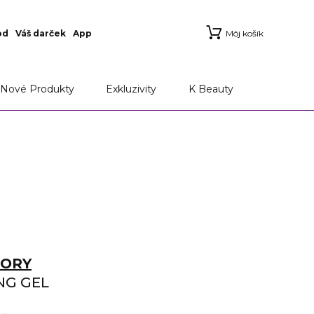
od
Váš darček
App
Môj košík
Nové Produkty
Exkluzivity
K Beauty
TORY
NG GEL