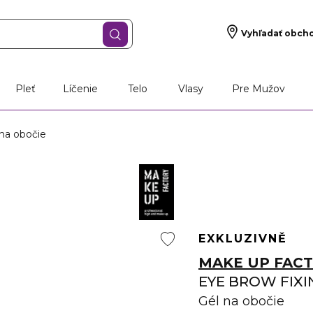
Vyhľadať obch
Pleť
Líčenie
Telo
Vlasy
Pre Mužov
na obočie
EXKLUZIVNĚ
MAKE UP FAC
EYE BROW FIXI
Gél na obočie