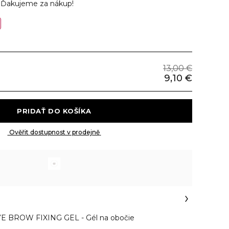
v
Ďakujeme za nákup!
13,00 €
9,10 €
 PRIDAŤ DO KOŠÍKA 
 Ověřit dostupnost v prodejně 
 BROW FIXING GEL - Gél na obočie