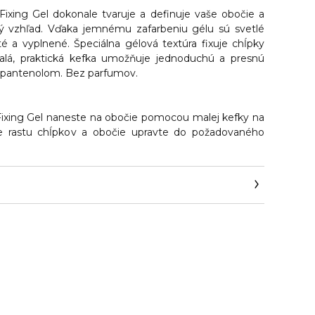
Fixing Gel
dokonale tvaruje a definuje vaše obočie a
 vzhľad.
Vďaka jemnému zafarbeniu gélu sú svetlé
é a vyplnené. Špeciálna gélová textúra fixuje chĺpky
alá, praktická kefka umožňuje jednoduchú a presnú
im pantenolom. Bez parfumov.
Fixing Gel naneste na obočie pomocou malej kefky na
e rastu chĺpkov a obočie upravte do požadovaného
y.com/kontakt