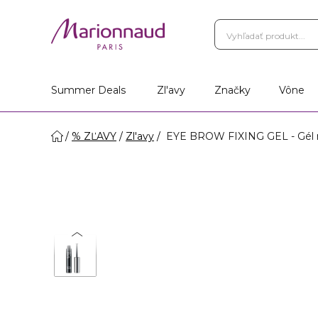
Summer Deals
Zl'avy
Značky
Vône
% ZĽAVY
Zl'avy
EYE BROW FIXING GEL - Gél 