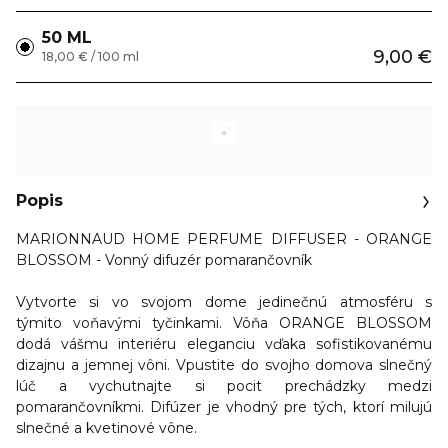
50 ML
9,00 €
18,00 € / 100 ml
Popis
MARIONNAUD HOME PERFUME DIFFUSER - ORANGE
BLOSSOM - Vonný difuzér pomarančovník
Vytvorte si vo svojom dome jedinečnú atmosféru s
týmito voňavými tyčinkami. Vôňa ORANGE BLOSSOM
dodá vášmu interiéru eleganciu vďaka sofistikovanému
dizajnu a jemnej vôni.
Vpustite do svojho domova slnečný
lúč a vychutnajte si pocit prechádzky medzi
pomarančovníkmi.
Difúzer je vhodný pre tých, ktorí milujú
slnečné a kvetinové vône.