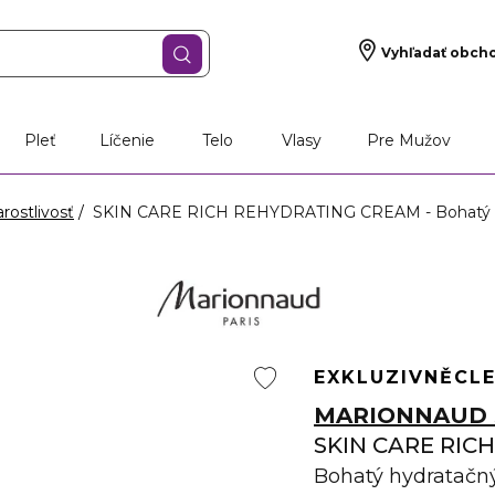
Vyhľadať obch
Pleť
Líčenie
Telo
Vlasy
Pre Mužov
rostlivosť
SKIN CARE RICH REHYDRATING CREAM - Bohatý h
EXKLUZIVNĚ
CL
MARIONNAUD 
SKIN CARE RIC
Bohatý hydratačn