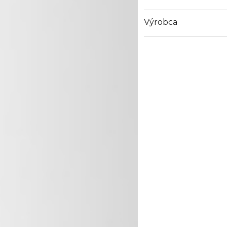
Výrobca
Email
https://www.marionna