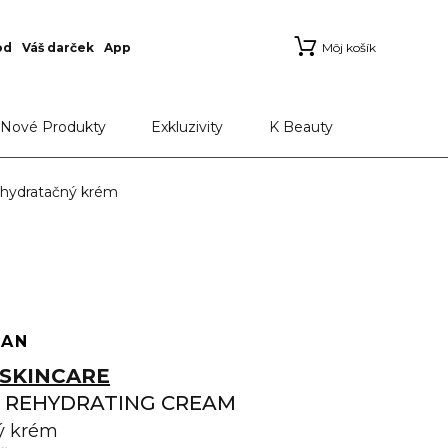
od
Váš darček
App
Môj košík
Nové Produkty
Exkluzivity
K Beauty
ydratačný krém
EAN
SKINCARE
H REHYDRATING CREAM
ý krém