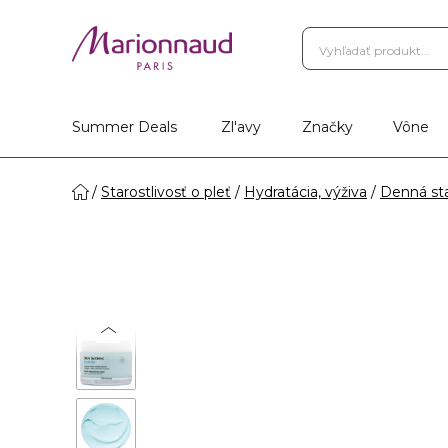
Summer Deals
Zl'avy
Značky
Vône
Starostlivosť o pleť
Hydratácia, výživa
Denná sta