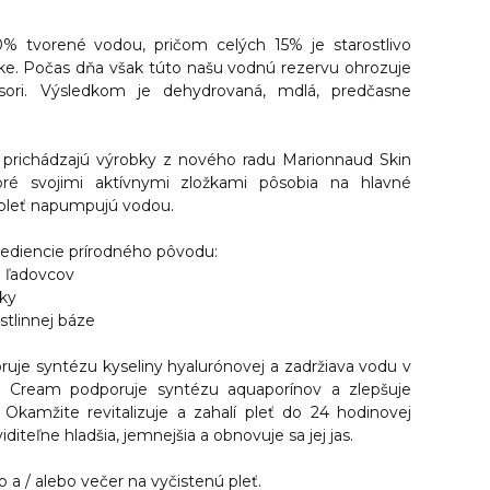
% tvorené vodou, pričom celých 15% je starostlivo
e. Počas dňa však túto našu vodnú rezervu ohrozuje
esori. Výsledkom je dehydrovaná, mdlá, predčasne
 prichádzajú výrobky z nového radu Marionnaud Skin
ré svojimi aktívnymi zložkami pôsobia na hlavné
pleť napumpujú vodou.
rediencie prírodného pôvodu:
h ľadovcov
tky
stlinnej báze
oruje syntézu kyseliny hyalurónovej a zadržiava vodu v
ng Cream podporuje syntézu aquaporínov a zlepšuje
. Okamžite revitalizuje a zahalí pleť do 24 hodinovej
iditeľne hladšia, jemnejšia a obnovuje sa jej jas.
o a / alebo večer na vyčistenú pleť.