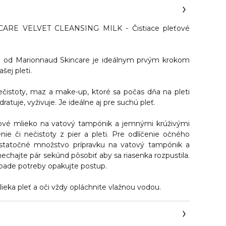
RE VELVET CLEANSING MILK - Čistiace pleťové
o
od Marionnaud Skincare je ideálnym prvým krokom
ašej pleti.
ečistoty, maz a make-up
, ktoré sa počas dňa na pleti
dratuje, vyživuje. Je ideálne aj pre suchú pleť.
vé mlieko na vatový tampónik a jemnými krúživými
nie či nečistoty z pier a pleti. Pre odlíčenie očného
tatočné množstvo prípravku na vatový tampónik a
 nechajte pár sekúnd pôsobiť aby sa riasenka rozpustila.
ípade potreby opakujte postup.
ieka pleť a oči vždy opláchnite vlažnou vodou.