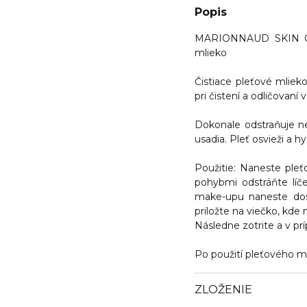
Popis
MARIONNAUD SKIN CA
mlieko
Čistiace
pleťové mliek
pri čistení a odličovaní v
Dokonale
odstraňuje n
usadia. Pleť osvieži a hy
Použitie:
Naneste pleťo
pohybmi odstráňte líče
make-upu naneste dos
priložte na viečko, kde
Následne zotrite a v pr
Po použití pleťového ml
ZLOŽENIE