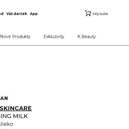
od
Váš darček
App
Môj košík
Nové Produkty
Exkluzivity
K Beauty
EAN
SKINCARE
ING MILK
mlieko