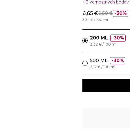
3 vernostných bodov
6,65 €
9,50 €
30%
3,32 € / 100 ml
200 ML
30%
3,32 € / 100 ml
500 ML
30%
2,17 € / 100 ml