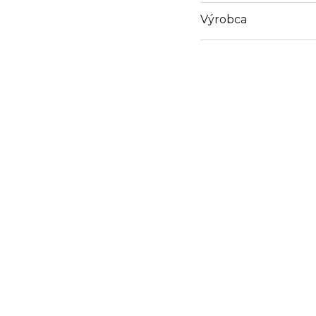
Výrobca
Email
https://www.marionna