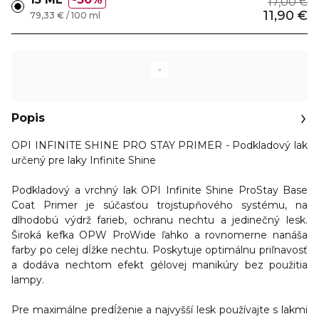
17,00 €
11,90 €
79,33 € / 100 ml
Popis
OPI INFINITE SHINE PRO STAY PRIMER - Podkladový lak
určený pre laky Infinite Shine
Podkladový a vrchný lak OPI Infinite Shine ProStay Base
Coat Primer je súčasťou trojstupňového systému, na
dlhodobú výdrž farieb, ochranu nechtu a jedinečný lesk.
Široká kefka OPW ProWide ľahko a rovnomerne nanáša
farby po celej dĺžke nechtu. Poskytuje optimálnu priľnavosť
a dodáva nechtom efekt gélovej manikúry bez použitia
lampy.
Pre maximálne predĺženie a najvyšší lesk používajte s lakmi