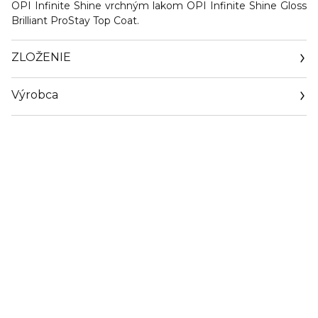
OPI Infinite Shine vrchným lakom OPI Infinite Shine Gloss
Brilliant ProStay Top Coat.
ZLOŽENIE
Výrobca
Email
wellaonline@wellasupport.com