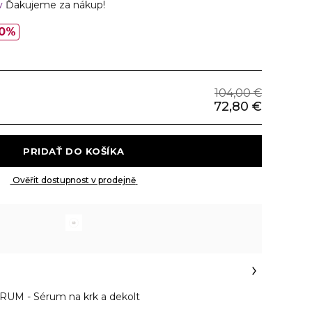
v
Ďakujeme za nákup!
0%
104,00 €
72,80 €
 PRIDAŤ DO KOŠÍKA 
 Ověřit dostupnost v prodejně 
M - Sérum na krk a dekolt