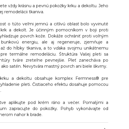
te vždy krásnu a pevnú pokožky krku a dekoltu.
Jeho
ej remodelácii tkaniva.
vosť o túto veľmi jemnú a citlivú oblasť bolo vyvinuté
krk a dekolt. Je účinným pomocníkom v boji proti
vyhladzuje povrch kože.
Dokáže ochrániť proti voľným
ť bunkovú energiu, ale aj regeneruje, zjemňuje a
ž až do hĺbky tkaniva, a to vďaka svojmu unikátnemu
 pre termálne remodeláciu
. Štruktúra Vašej pleti sa
ntúry tváre zreteľne pevnejšie. Pleť zanecháva po
 ako satén. Nevytvára mastný povrch ani biele škvrny.
krku a dekoltu obsahuje komplex Fermness® pre
 vyhladenie pleti. Čistiaceho efektu dosahuje pomocou
.
tve aplikujte pod krém ráno a večer. Pomalými a
um zapracujte do pokožky. Pohyb vykonávajte od
merom nahor k brade.