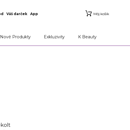
od
Váš darček
App
Môj košík
Nové Produkty
Exkluzivity
K Beauty
kolt