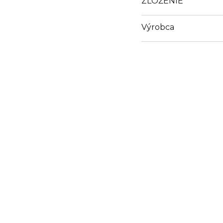
ZLOŽENIE
Výrobca
Email
https://www.orlane.co