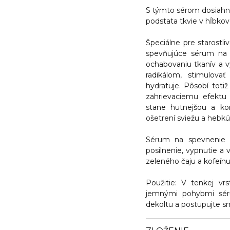
S týmto sérom dosiahne
podstata tkvie v hĺbkov
Špeciálne pre starostli
spevňujúce sérum na 
ochabovaniu tkanív a 
radikálom, stimulova
hydratuje. Pôsobí toti
zahrievaciemu efektu
stane hutnejšou a ko
ošetrení sviežu a hebkú
Sérum na spevnenie 
posilnenie, vypnutie a
zeleného čaju a kofeínu
Použitie:
V tenkej vrs
jemnými pohybmi sér
dekoltu a postupujte s