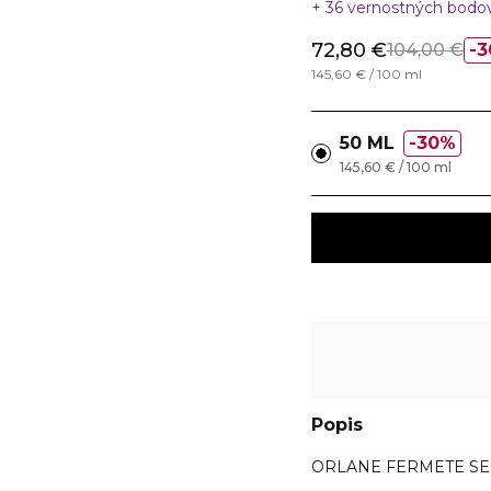
36 vernostných bodo
72,80 €
104,00 €
3
145,60 € / 100 ml
50 ML
30%
145,60 € / 100 ml
Popis
ORLANE FERMETE SERU