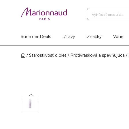
Summer Deals
Zl'avy
Značky
Vône
Starostlivosť o pleť
Protivrásková a spevňujúca