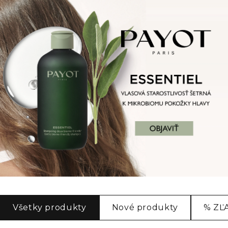
Všetky produkty
Nové produkty
% ZĽ