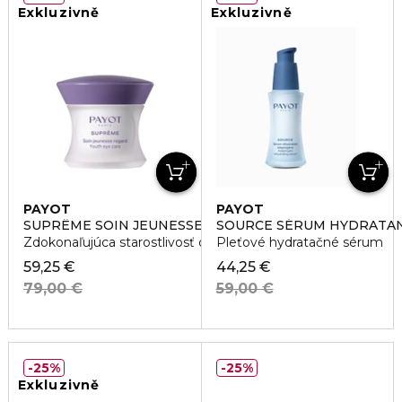
Exkluzivně
Exkluzivně
PAYOT
PAYOT
SUPRÊME SOIN JEUNESSE REGARD
SOURCE SÉRUM HYDRATA
Zdokonaľujúca starostlivosť očného okolia
Pleťové hydratačné sérum
59,25 €
44,25 €
79,00 €
59,00 €
25%
25%
Exkluzivně