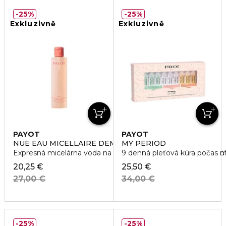
25%
25%
Exkluzivně
Exkluzivně
PAYOT
PAYOT
NUE EAU MICELLAIRE DÉMAQUILLANTE
MY PERIOD
Expresná micelárna voda na odlíčenie pre veľmi senzitívnu p
9 denná pleťová kúra počas 
20,25 €
25,50 €
27,00 €
34,00 €
25%
25%