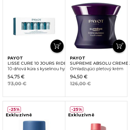
PAYOT
PAYOT
LISSE CURE 10 JOURS RIDES ÉCLAT EXPRESS
SUPREME ABSOLU CREME 
10-dňová kúra s kyselinou hyaluronovou a retinolom
Omladzujúci pleťový krém
54,75 €
94,50 €
73,00 €
126,00 €
25%
25%
Exkluzivně
Exkluzivně