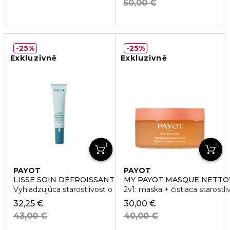
50,00 €
25%
25%
Exkluzivně
Exkluzivně
PAYOT
PAYOT
LISSE SOIN DÉFROISSANT REGARD&LÉVRES
MY PAYOT MASQUE NETTO
Vyhladzujúca starostlivosť o oči a pery
2v1: maska + čistiaca starostli
32,25 €
30,00 €
43,00 €
40,00 €