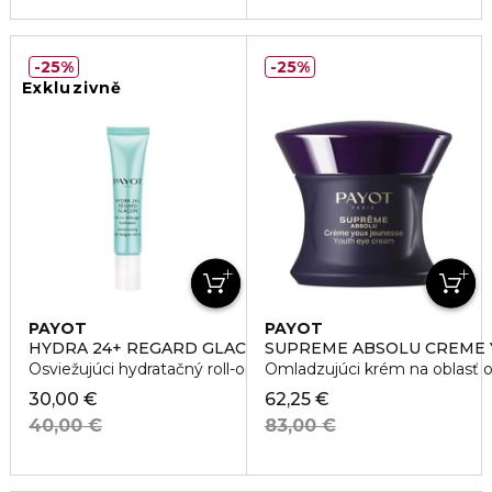
25%
25%
Exkluzivně
PAYOT
PAYOT
HYDRA 24+ REGARD GLACON
SUPREME ABSOLU CREME 
Osviežujúci hydratačný roll-on na očné okolie
Omladzujúci krém na oblasť o
30,00 €
62,25 €
40,00 €
83,00 €