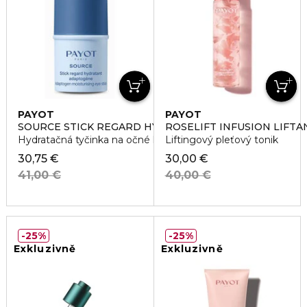
PAYOT
PAYOT
SOURCE STICK REGARD HYDRATANT ADAPTOGÈNE
ROSELIFT INFUSION LIFTA
Hydratačná tyčinka na očné kontúry
Liftingový pleťový tonik
30,75 €
30,00 €
41,00 €
40,00 €
25%
25%
Exkluzivně
Exkluzivně