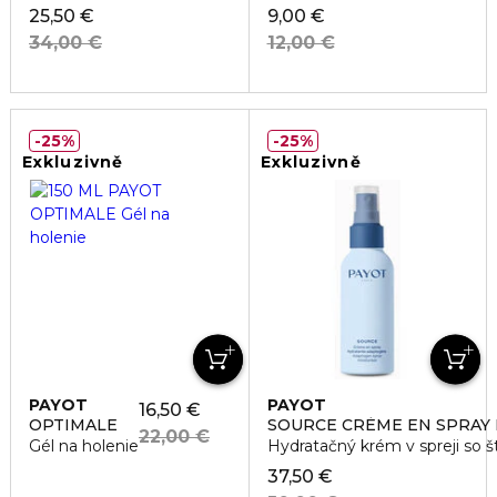
25,50 €
9,00 €
34,00 €
12,00 €
25%
25%
Exkluzivně
Exkluzivně
PAYOT
PAYOT
16,50 €
OPTIMALE
SOURCE CRÈME EN SPRAY
22,00 €
Gél na holenie
Hydratačný krém v spreji so 
37,50 €