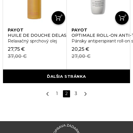
PAYOT
PAYOT
HUILE DE DOUCHE DÉLASSANTE
OPTIMALE ROLL-ON ANTI-
Relaxačný sprchový olej
Pánsky antiperspirant roll-o
27,75 €
20,25 €
37,00 €
27,00 €
ĎALŠIA STRÁNKA
1
2
3