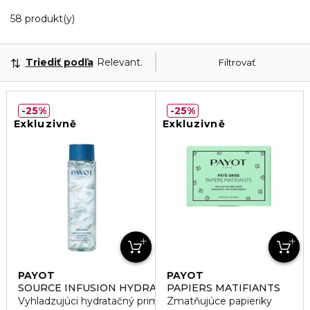
20 Zobrazené produkty
58 produkt(y)
Triediť podľa
Relevantnosť
Filtrovať
25%
25%
Exkluzivně
Exkluzivně
PAYOT
PAYOT
SOURCE INFUSION HYDRATANTE REPULPANTE
PAPIERS MATIFIANTS
Vyhladzujúci hydratačný primer
Zmatňujúce papieriky