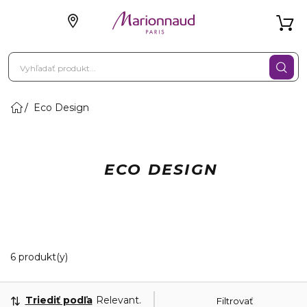
Eco Design
ECO DESIGN
6 Zobrazené produkty
6 produkt(y)
Triediť podľa
Relevantnosť
Filtrovať