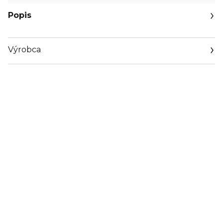
Popis
Výrobca
Email
sisley.czechrep@sisley.fr