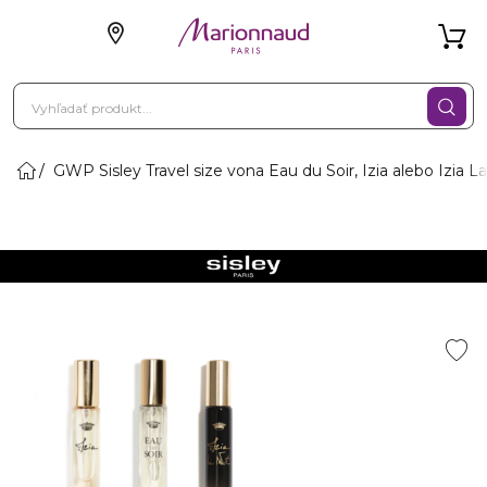
GWP Sisley Travel size vona Eau du Soir, Izia alebo Izia La