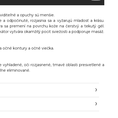
viditeľné
a opuchy sú menšie.
e a odpočinuté,
rozjasnia sa a vyžarujú mladosť a krásu.
a sa premení na povrchu kože na čerstvý a tekutý gél.
átor vytvára okamžitý pocit sviežosti a podporuje masáž.
a očné kontury a očné viečka.
e vyhladené, oči rozjasnené, tmavé oblasti presvetlené a
ľne eliminované.