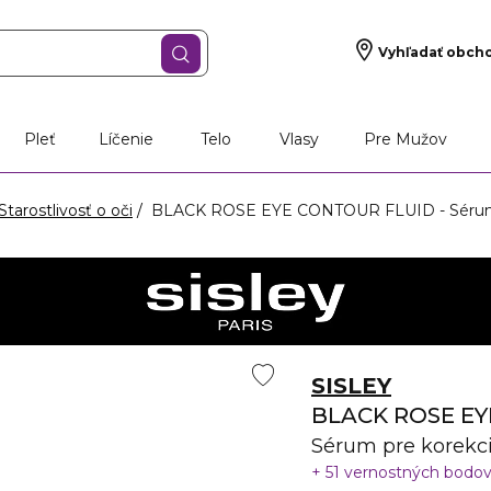
Vyhľadať obch
Pleť
Líčenie
Telo
Vlasy
Pre Mužov
Starostlivosť o oči
BLACK ROSE EYE CONTOUR FLUID - Sérum p
SISLEY
BLACK ROSE E
Sérum pre korekc
51 vernostných bodo