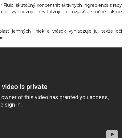
 Fluid
, skutočný koncentrát aktívnych ingrediencií z rady
uje, vyhladzuje, revitalizuje a rozjasňuje očné okolie
blasť jemných liniek a vrások vyhladzuje ju, takže
oči
ie
.