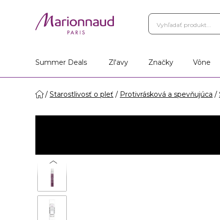
Summer Deals
Zl'avy
Značky
Vône
Starostlivosť o pleť
Protivrásková a spevňujúca