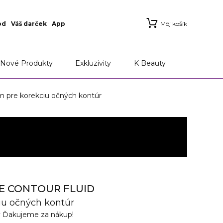
od
Váš darček
App
Môj košík
Nové Produkty
Exkluzivity
K Beauty
re korekciu očných kontúr
YE CONTOUR FLUID
iu očných kontúr
v
Ďakujeme za nákup!