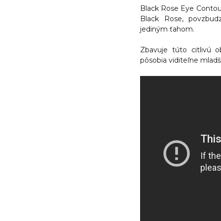
Black Rose Eye Contour
Black Rose,
povzbudz
jediným ťahom.
Zbavuje túto citlivú o
pôsobia viditeľne mladš