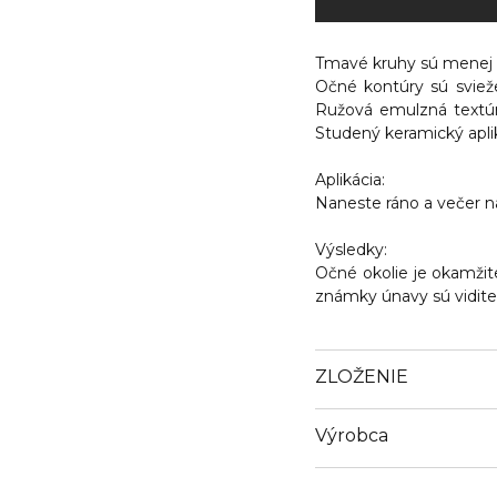
Tmavé kruhy sú menej 
Očné kontúry sú sviež
Ružová emulzná textúr
Studený keramický aplik
Aplikácia:
Naneste ráno a večer n
Výsledky:
Očné okolie je okamžit
známky únavy sú vidite
ZLOŽENIE
Výrobca
Email