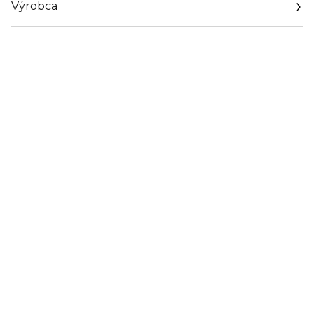
Výrobca
Email
sisley.czechrep@sisley.fr