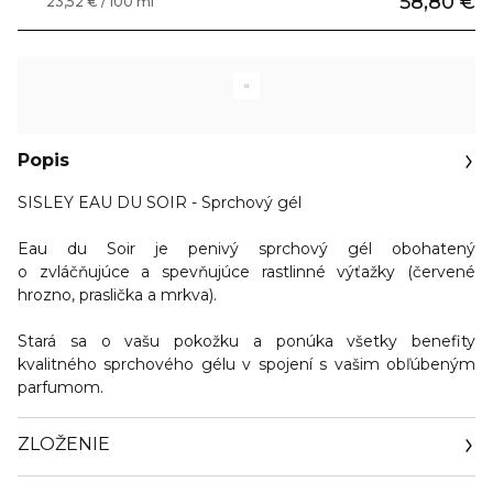
58,80 €
23,52 € / 100 ml
Popis
SISLEY EAU DU SOIR - Sprchový gél
Eau du Soir je penivý sprchový gél obohatený
o zvláčňujúce a spevňujúce rastlinné výťažky (červené
hrozno, praslička a mrkva).
Stará sa o vašu pokožku a ponúka všetky
benefity
kvalitného sprchového gélu
v spojení s vašim obľúbeným
parfumom
.
ZLOŽENIE