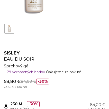
SISLEY
EAU DU SOIR
Sprchový gél
29 vernostných bodov
Ďakujeme za nákup!
58,80 €
84,00 €
30%
23,52 € / 100 ml
250 ML
30%
84,00 €