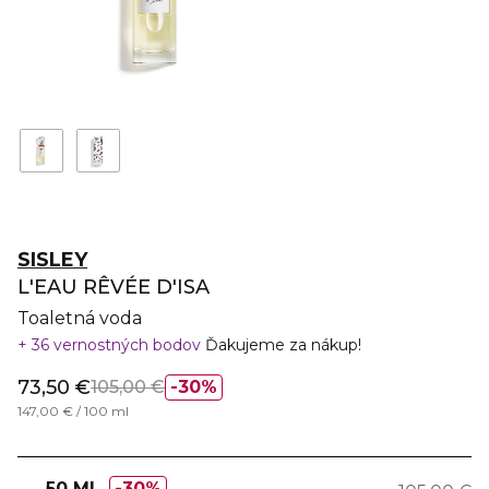
SISLEY
L'EAU RÊVÉE D'ISA
Toaletná voda
36 vernostných bodov
Ďakujeme za nákup!
73,50 €
105,00 €
30%
147,00 € / 100 ml
50 ML
30%