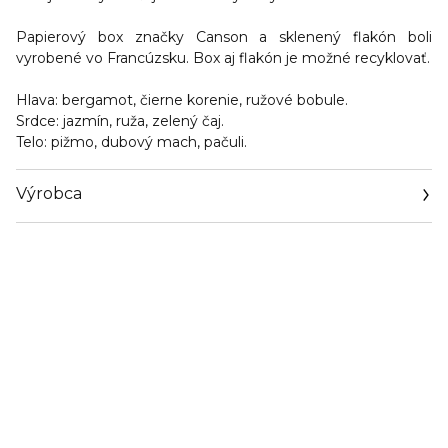
Papierový box značky Canson a sklenený flakón boli
vyrobené vo Francúzsku. Box aj flakón je možné recyklovať.
Hlava
: bergamot, čierne korenie, ružové bobule.
Srdce:
jazmín, ruža, zelený čaj.
Telo:
pižmo, dubový mach, pačuli.
Výrobca
Email
sisley.czechrep@sisley.fr