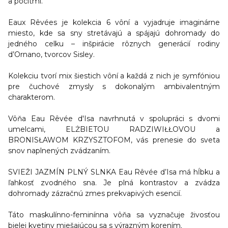
a pocitmi.
Eaux Rêvées je kolekcia 6 vôní a vyjadruje imaginárne
miesto, kde sa sny stretávajú a spájajú dohromady do
jedného celku – inšpirácie rôznych generácií rodiny
d’Ornano, tvorcov Sisley.
Kolekciu tvorí mix šiestich vôní a každá z nich je symfóniou
pre čuchové zmysly s dokonalým ambivalentným
charakterom.
Vôňa Eau Rêvée d'Isa navrhnutá v spolupráci s dvomi
umelcami, ELŻBIETOU RADZIWIŁŁOVOU a
BRONISŁAWOM KRZYSZTOFOM, vás prenesie do sveta
snov naplnených zvádzaním.
SVIEŽI JAZMÍN PLNÝ SLNKA Eau Rêvée d’Isa má hĺbku a
ľahkosť zvodného sna. Je plná kontrastov a zvádza
dohromady zázračnú zmes prekvapivých esencií.
Táto maskulínno-feminínna vôňa sa vyznačuje živosťou
bielej kvetiny miešajúcou sa s výrazným korením.