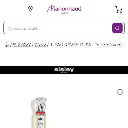
% ZĽAVY
Zl'avy
L'EAU RÊVÉE D'ISA - Toaletná voda