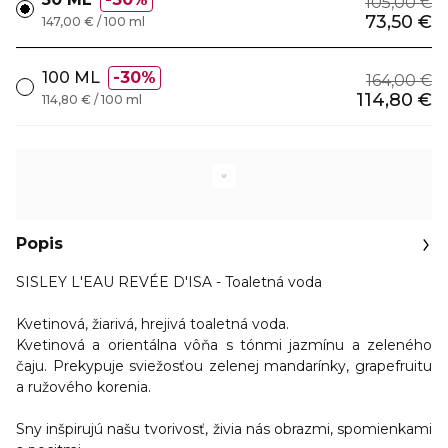
105,00 €
73,50 €
147,00 € / 100 ml
100 ML
30%
164,00 €
114,80 €
114,80 € / 100 ml
Popis
SISLEY L'EAU REVÉE D'ISA - Toaletná voda
Kvetinová, žiarivá, hrejivá toaletná voda.
Kvetinová a orientálna vôňa s tónmi jazmínu a zeleného
čaju. Prekypuje sviežosťou zelenej mandarínky, grapefruitu
a ružového korenia.
Sny inšpirujú našu tvorivosť, živia nás obrazmi, spomienkami