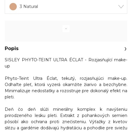
3 Natural
Popis
SISLEY PHYTO-TEINT ULTRA ÉCLAT - Rozjasňující make-
up
Phyto-Teint Ultra Éclat, tekutý,
rozjasňujúci make-up
.
Odhaľte pleť, ktorá vyzerá okamžite žiarivo a bezchybne.
Minimalizuje nedostatky a rozostruje pre dokonalý efekt na
pleti
.
Deň čo deň slúži
minerálny komplex
k navýšeniu
prirodzeného lesku pleti. Extrakt z pohankových semien
pôsobí ako ochrana proti znečisteniu.
Výťažky z kvetov
slézu a gardénie dodávajú hydratáciu
a pohodlie pre sviežu