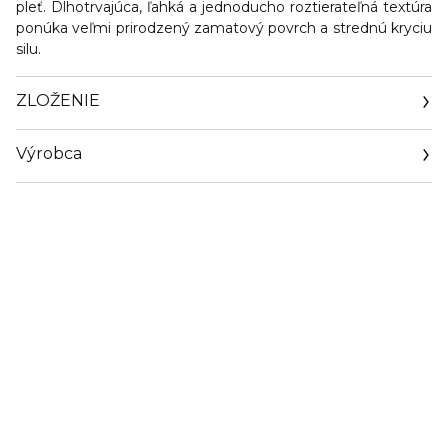
pleť. Dlhotrvajúca, ľahká a jednoducho roztierateľná textúra
ponúka veľmi prirodzený zamatový povrch a strednú kryciu
silu.
ZLOŽENIE
Výrobca
Email
sisley.czechrep@sisley.fr