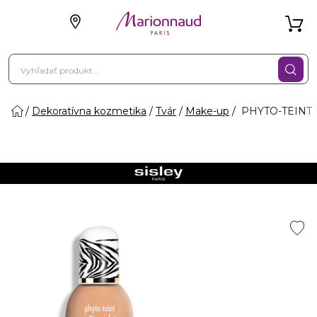
Dekoratívna kozmetika
Tvár
Make-up
PHYTO-TEINT U