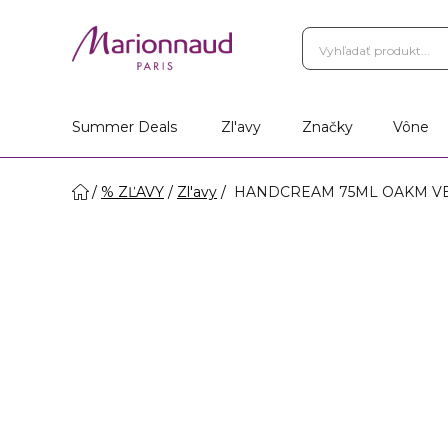
Summer Deals
Zl'avy
Značky
Vône
% ZĽAVY
Zl'avy
HANDCREAM 75ML OAKM VE