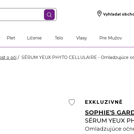
Vyhľadať obch
Pleť
Líčenie
Telo
Vlasy
Pre Mužov
osť o oči
SÉRUM YEUX PHYTO CELLULAIRE - Omladzujúce o
EXKLUZIVNĚ
SOPHIE'S GAR
SÉRUM YEUX P
Omladzujúce očn