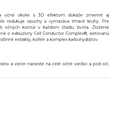
a očné okolie s 3D efektom dokáže zmierniť aj
ýchlo redukuje opuchy a vymazáva tmavé kruhy. Pre
leti očných kontúr v každom štádiu života. Zloženie
ené o exkluzívny Cell Conductor Complex®, sieťovanú
astlinné extrakty, kofeín a komplex karbohydrátov.
ráno a večer naneste na celé očné viečko a pod oči.