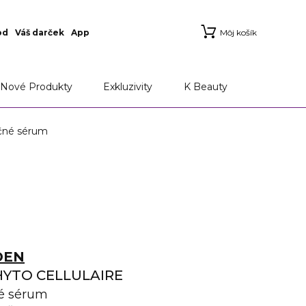
od
Váš darček
App
Môj košík
Nové Produkty
Exkluzivity
K Beauty
čné sérum
DEN
HYTO CELLULAIRE
é sérum