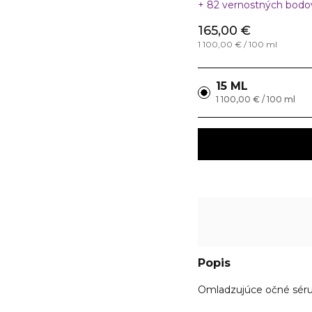
82 vernostných bod
165,00 €
1 100,00 € / 100 ml
15 ML
1 100,00 € / 100 ml
Popis
Omladzujúce očné sé