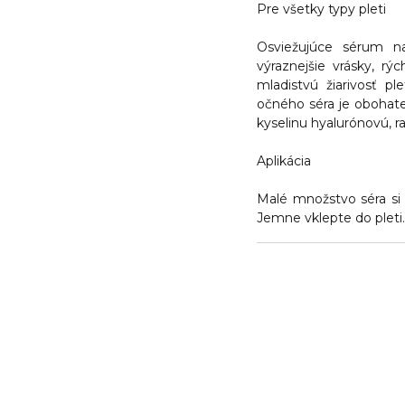
Pre všetky typy pleti
Osviežujúce sérum n
výraznejšie vrásky, r
mladistvú žiarivosť p
očného séra je obohat
kyselinu hyalurónovú, r
Aplikácia
Malé množstvo séra si 
Jemne vklepte do pleti.