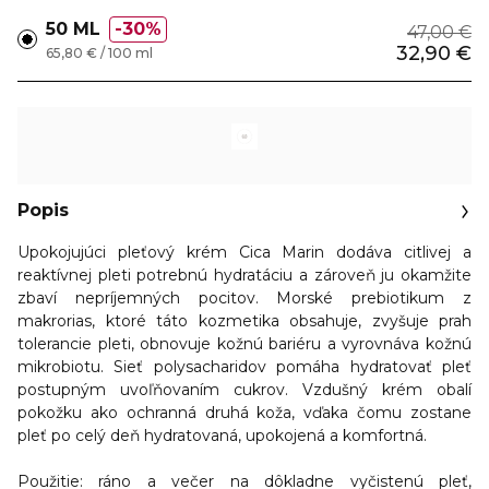
50 ML
30%
47,00 €
32,90 €
65,80 € / 100 ml
Popis
Upokojujúci pleťový krém Cica Marin dodáva citlivej a
reaktívnej pleti potrebnú hydratáciu a zároveň ju okamžite
zbaví nepríjemných pocitov. Morské prebiotikum z
makrorias, ktoré táto kozmetika obsahuje, zvyšuje prah
tolerancie pleti, obnovuje kožnú bariéru a vyrovnáva kožnú
mikrobiotu. Sieť polysacharidov pomáha hydratovať pleť
postupným uvoľňovaním cukrov. Vzdušný krém obalí
pokožku ako ochranná druhá koža, vďaka čomu zostane
pleť po celý deň hydratovaná, upokojená a komfortná.
Použitie: ráno a večer na dôkladne vyčistenú pleť,