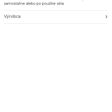
samostatne alebo po použitie séra.
Výrobca
Email
https://www.thalgo.fr/