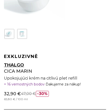
EXKLUZIVNĚ
THALGO
CICA MARIN
Upokojujúci krém na citlivú pleť refill
16 vernostných bodov
Ďakujeme za nákup!
32,90 €
47,00 €
30%
65,80 € / 100 ml