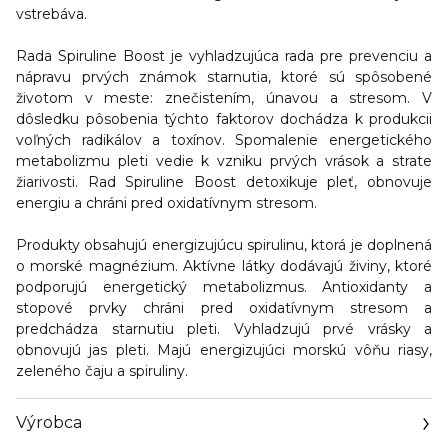
vstrebáva.
Rada
Spiruline Boost je vyhladzujúca rada pre prevenciu a
nápravu prvých známok starnutia, ktoré sú spôsobené
životom v meste
: znečistením, únavou a stresom. V
dôsledku pôsobenia týchto faktorov dochádza k produkcii
voľných radikálov a toxínov. Spomalenie energetického
metabolizmu pleti vedie k vzniku prvých vrások a strate
žiarivosti. Rad Spiruline Boost detoxikuje pleť, obnovuje
energiu a chráni pred oxidatívnym stresom.
Produkty obsahujú
energizujúcu spirulinu,
ktorá je doplnená
o morské magnézium. Aktívne látky dodávajú živiny, ktoré
podporujú energetický metabolizmus. Antioxidanty a
stopové prvky chráni pred oxidatívnym stresom a
predchádza starnutiu pleti. Vyhladzujú prvé vrásky a
obnovujú jas pleti. Majú energizujúci morskú vôňu riasy,
zeleného čaju a spiruliny.
Výrobca