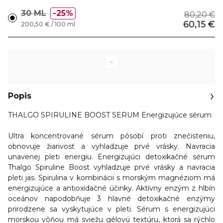
30 ML
25%
80,20 €
60,15 €
200,50 € / 100 ml
Popis
THALGO SPIRULINE BOOST SERUM Energizujúce sérum
Ultra
koncentrované sérum
pôsobí proti znečisteniu,
obnovuje žiarivosť a
vyhladzuje prvé vrásky
. Navracia
unavenej pleti energiu. Energizujúci detoxikačné sérum
Thalgo Spiruline Boost
vyhladzuje prvé vrásky a navracia
pleti jas
. Spirulina v kombinácii s morským magnéziom má
energizujúce a antioxidačné účinky. Aktívny enzým z hlbín
oceánov napodobňuje 3 hlavné detoxikačné enzýmy
prirodzene sa vyskytujúce v pleti. Sérum s energizujúci
morskou vôňou má sviežu gélovú textúru, ktorá sa rýchlo