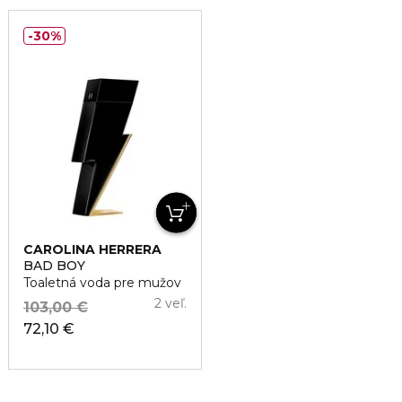
30%
CAROLINA HERRERA
BAD BOY
Toaletná voda pre mužov
2 veľ.
103,00 €
72,10 €