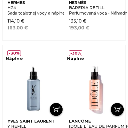
HERMÈS
HERMÈS
H24
BARÉRIA REFILL
Sada toaletnej vody a náplne
Parfumovaná voda - Náhradn
114,10 €
135,10 €
163,00 €
193,00 €
30%
30%
Náplne
Náplne
YVES SAINT LAURENT
LANCÔME
Y REFILL
IDÔLE L´EAU DE PARFUM R