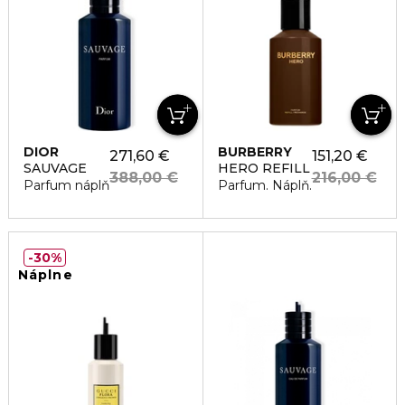
DIOR
BURBERRY
271,60 €
151,20 €
SAUVAGE
HERO REFILL
388,00 €
216,00 €
Parfum náplň
Parfum. Náplň.
30%
Náplne