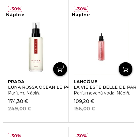
30%
30%
Náplne
Náplne
PRADA
LANCÔME
LUNA ROSSA OCEAN LE PARFUM REFILL
LA VIE ESTE BELLE DE PA
Parfum. Náplň.
Parfumovaná voda. Náplň.
174,30 €
109,20 €
249,00 €
156,00 €
30%
30%