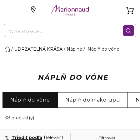
UDRŽATEĽNÁ KRÁSA
Náplne
Náplň do vône
NÁPLŇ DO VÔNE
Náplň do vône
Náplň do make-upu
N
18 Zobrazené produkty
38 produkt(y)
Triediť podľa
Relevantnosť
Filtrovať