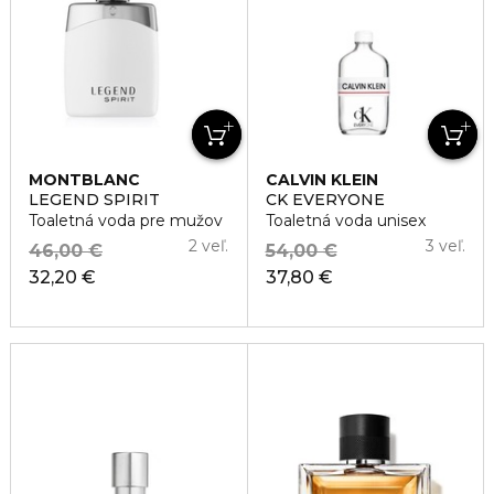
MONTBLANC
CALVIN KLEIN
LEGEND SPIRIT
CK EVERYONE
Toaletná voda pre mužov
Toaletná voda unisex
2 veľ.
3 veľ.
46,00 €
54,00 €
32,20 €
37,80 €