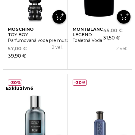
MOSCHINO
MONTBLANC
45,00 €
TOY BOY
LEGEND
31,50 €
Parfumovaná voda pre mužov
Toaletná Voda
2 veľ.
57,00 €
2 veľ.
39,90 €
30%
30%
Exkluzivně