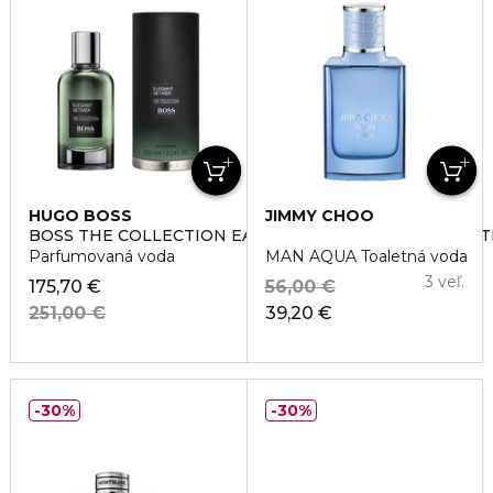
HUGO BOSS
JIMMY CHOO
BOSS THE COLLECTION EAU DE PARFUM ELEGANT VET
Parfumovaná voda
MAN AQUA Toaletná voda
3 veľ.
175,70 €
56,00 €
251,00 €
39,20 €
30%
30%