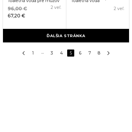
Toaletná voda pre mužov
Toaletná voda
2 veľ.
96,00 €
2 veľ.
67,20 €
ĎALŠIA STRÁNKA
1
···
3
4
5
6
7
8