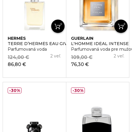
HERMÈS
GUERLAIN
TERRE D’HERMÈS EAU GIVRÉE
L'HOMME IDÉAL INTENSE
Parfumovaná voda
Parfumovaná voda pre mužo
2 veľ.
2 veľ.
124,00 €
109,00 €
86,80 €
76,30 €
30%
30%