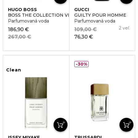
HUGO BOSS
GUCCI
BOSS THE COLLECTION VIGOROUS COLOGNE
GUILTY POUR HOMME
Parfumovaná voda
Parfumovaná voda
2 veľ.
186,90 €
109,00 €
267,00 €
76,30 €
30%
Clean
ISSEY MIYAKE
TRUSSARDI