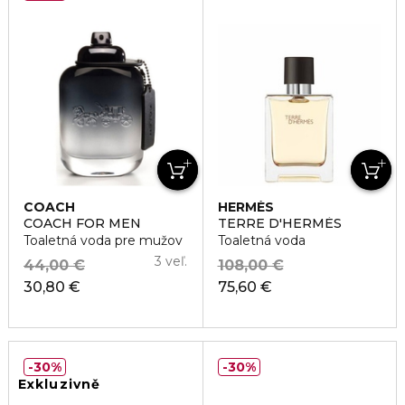
COACH
HERMÈS
COACH FOR MEN
TERRE D'HERMÈS
Toaletná voda pre mužov
Toaletná voda
3 veľ.
44,00 €
108,00 €
30,80 €
75,60 €
30%
30%
Exkluzivně