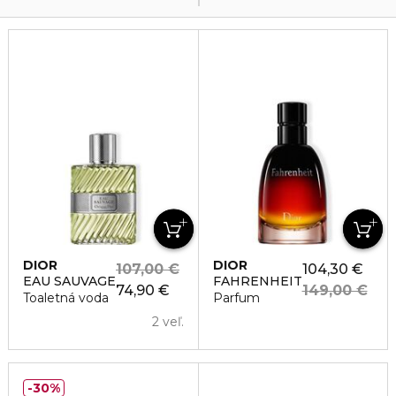
DIOR
DIOR
107,00 €
104,30 €
EAU SAUVAGE
FAHRENHEIT
74,90 €
149,00 €
Toaletná voda
Parfum
2 veľ.
30%