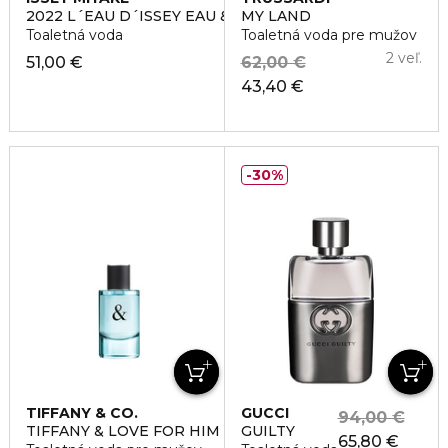
2022 L´EAU D´ISSEY EAU & CEDRE
MY LAND
Toaletná voda
Toaletná voda pre mužov
2 veľ.
51,00 €
62,00 €
43,40 €
30%
TIFFANY & CO.
GUCCI
94,00 €
TIFFANY & LOVE FOR HIM
GUILTY
65,80 €