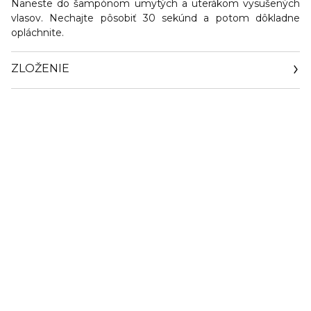
Naneste do šampónom umytých a uterákom vysušených
vlasov. Nechajte pôsobiť 30 sekúnd a potom dôkladne
opláchnite.
ZLOŽENIE