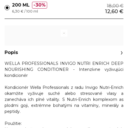
200 ML
30%
18,00 €
12,60 €
6,30 € / 100 ml
Popis
WELLA PROFESSIONALS INVIGO NUTRI ENRICH DEEP
NOURISHING CONDITIONER - Intenzívne vyživujúci
kondicionér
Kondicionér Wella Professionals z radu Invigo Nutri-Enrich
okamžite vyživuje suché alebo stresované vlasy a
zanecháva ich plné vitality. S Nutri-Enrich komplexom as
plodmi goji, extrémne bohatými na vitamíny, minerály a
peptidy.
Použitie: