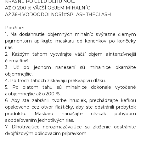
KRÁSNE PO CELÚ DLHÚ NOC.
AŽ O 200 % VÄČŠÍ OBJEM MIHALNÍC
AŽ 36H VODOODOLNOSŤ#SPLASHTHECLASH
Použitie:
1. Na dosiahnutie objemných mihalníc s výrazne čiernym
pigmentom aplikujte maskaru od korienkov po končeky
rias.
2. Každým ťahom vytvárajte väčší objem a intenzívnejší
čierny finiš.
3. Už po jednom nanesení sú mihalnice okamžite
objemnejšie.
4. Po troch ťahoch získavajú prekvapivú dĺžku.
5. Po piatom ťahu sú mihalnice dokonale vytočené
a objemnejšie až o 200 %.
6. Aby ste zabránili tvorbe hrudiek, prechádzajte kefkou
opakovane cez otvor fľaštičky, aby ste odstránili prebytok
produktu. Maskaru nanášajte cik-cak pohybom
s oddeľovaním jednotlivých rias.
7. Dlhotrvajúce nerozmazávajúce sa zloženie odstránite
dvojfázovým odličovacím prípravkom.