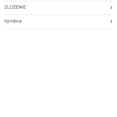
ZLOŽENIE
Výrobca
Email
info@loreal.sk