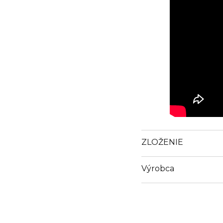
ZLOŽENIE
Výrobca
Email
info@loreal.sk