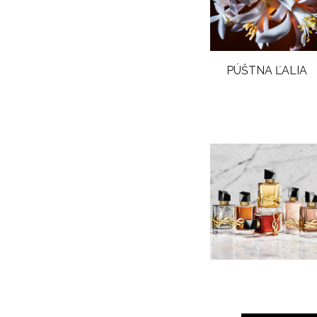
PÚŠTNA ĽALIA