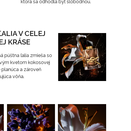
ktorá sa odhodlá byť slobodnou.
ALIA V CELEJ
EJ KRÁSE
ná púštna ľalia zmieša so
vým kvetom kokosovej
e planúca a zároveň
ujúca vôňa.