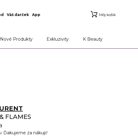
od
Váš darček
App
Môj košík
Nové Produkty
Exkluzivity
K Beauty
AURENT
 & FLAMES
a
ov
Ďakujeme za nákup!