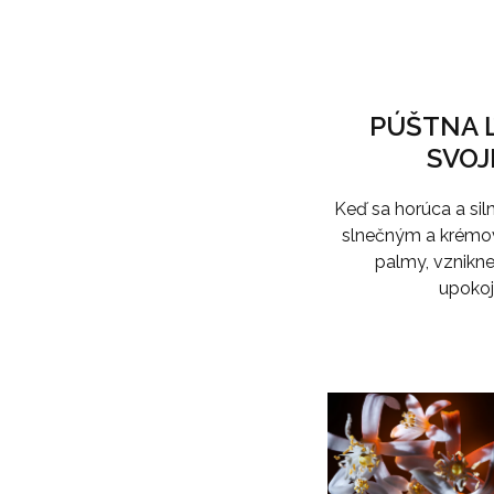
PÚŠTNA Ľ
SVOJ
Keď sa horúca a sil
slnečným a krémo
palmy, vznikn
upokoj