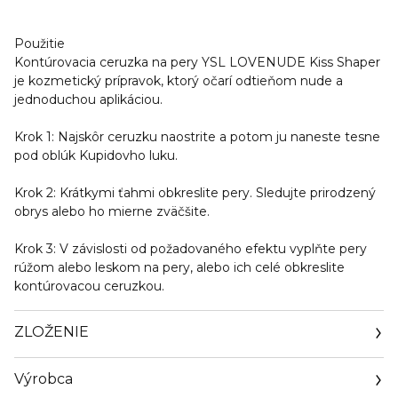
Použitie
Kontúrovacia ceruzka na pery YSL LOVENUDE Kiss Shaper
je kozmetický prípravok, ktorý očarí odtieňom nude a
jednoduchou aplikáciou.
Krok 1: Najskôr ceruzku naostrite a potom ju naneste tesne
pod oblúk Kupidovho luku.
Krok 2: Krátkymi ťahmi obkreslite pery. Sledujte prirodzený
obrys alebo ho mierne zväčšite.
Krok 3: V závislosti od požadovaného efektu vyplňte pery
rúžom alebo leskom na pery, alebo ich celé obkreslite
kontúrovacou ceruzkou.
ZLOŽENIE
Výrobca