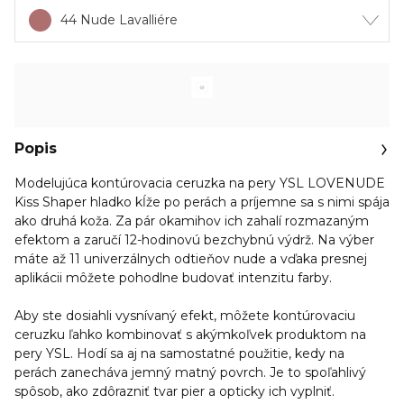
44 Nude Lavalliére
Popis
Modelujúca kontúrovacia ceruzka na pery YSL LOVENUDE
Kiss Shaper hladko kĺže po perách a príjemne sa s nimi spája
ako druhá koža. Za pár okamihov ich zahalí rozmazaným
efektom a zaručí 12-hodinovú bezchybnú výdrž. Na výber
máte až 11 univerzálnych odtieňov nude a vďaka presnej
aplikácii môžete pohodlne budovať intenzitu farby.
Aby ste dosiahli vysnívaný efekt, môžete kontúrovaciu
ceruzku ľahko kombinovať s akýmkoľvek produktom na
pery YSL. Hodí sa aj na samostatné použitie, kedy na
perách zanecháva jemný matný povrch. Je to spoľahlivý
spôsob, ako zdôrazniť tvar pier a opticky ich vyplniť.