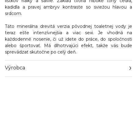
lístkov fialky a šalvie. Základ tvoria hlboké tóny cédra,
kadidla a pravej ambryv kontraste so sviežou hlavou a
srdcom.
Táto minerálna drevitá verzia pôvodnej toaletnej vody je
teraz ešte intenzívnejšia a viac sexi. Je vhodná na
každodenné nosenie, či už idete do práce, do spoločnosti
alebo športovať. Má dlhotrvajúci efekt, takže vás bude
sprevádzať skutočne po celý deň.
Výrobca
Email
info@loreal.sk