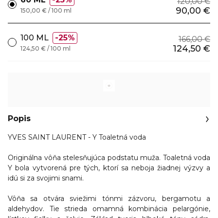
120,00 €
90,00 €
150,00 € / 100 ml
100 ML
25%
166,00 €
124,50 €
124,50 € / 100 ml
Popis
YVES SAINT LAURENT - Y Toaletná voda
Originálna vôňa stelesňujúca podstatu muža. Toaletná voda
Y bola vytvorená pre tých,
ktorí sa neboja žiadnej výzvy a
idú si za svojimi snami.
Vôňa sa otvára sviežimi tónmi zázvoru, bergamotu a
aldehydov. Tie strieda omamná kombinácia pelargónie,