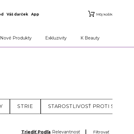
od
Váš darček
App
Môj košík
Nové Produkty
Exkluzivity
K Beauty
Y
STRIE
STAROSTLIVOSŤ PROTI STARNUT
Triediť Podľa
Relevantnosť
Filtrovať