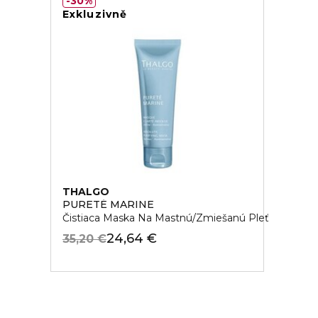
30%
Exkluzivně
THALGO
PURETÉ MARINE
Čistiaca Maska Na Mastnú/Zmiešanú Pleť
24,64 €
35,20 €