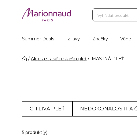
Summer Deals
Zl'avy
Značky
Vône
Ako sa starať o staršiu pleť
MASTNÁ PLEŤ
CITLIVÁ PLEŤ
NEDOKONALOSTI A 
5 Zobrazené produkty
5 produkt(y)