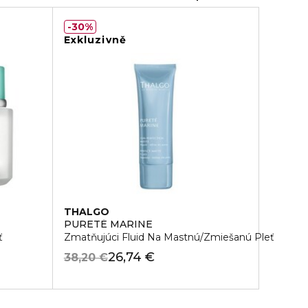
30%
Exkluzivně
THALGO
PURETÉ MARINE
ť
Zmatňujúci Fluid Na Mastnú/Zmiešanú Pleť
26,74 €
38,20 €