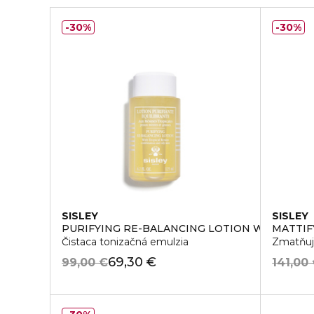
30%
30%
SISLEY
SISLEY
PURIFYING RE-BALANCING LOTION WITH TROP
MATTIF
Čistaca tonizačná emulzia
Zmatňuj
69,30 €
99,00 €
141,00