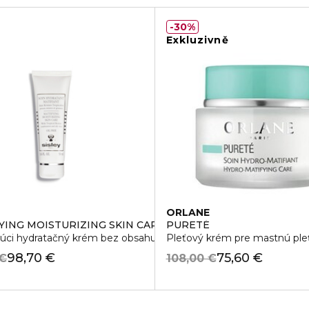
30%
Exkluzivně
ORLANE
ICAL RESINS
YING MOISTURIZING SKIN CARE WITH TROPICAL RESINS
PURETÉ
úci hydratačný krém bez obsahu oleja
Pleťový krém pre mastnú ple
98,70 €
75,60 €
 €
108,00 €