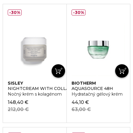
30%
30%
SISLEY
BIOTHERM
NIGHTCREAM WITH COLLAGEN AND WOODMALLOW
AQUASOURCE 48H
Nočný krém s kolagénom
Hydratačný gélový krém
148,40 €
44,10 €
212,00 €
63,00 €