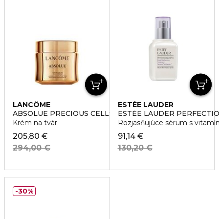
LANCÔME
ESTÉE LAUDER
ABSOLUE PRECIOUS CELLS RICH CREAM
ESTÉE LAUDER PERFECTIO
Krém na tvár
Rozjasňujúce sérum s vitam
205,80 €
91,14 €
294,00 €
130,20 €
30%