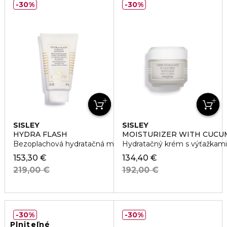
30%
30%
SISLEY
SISLEY
HYDRA FLASH
MOISTURIZER WITH CUCU
Bezoplachová hydratačná maska
Hydratačný krém s výťažkami
153,30 €
134,40 €
219,00 €
192,00 €
30%
30%
Plniteľné