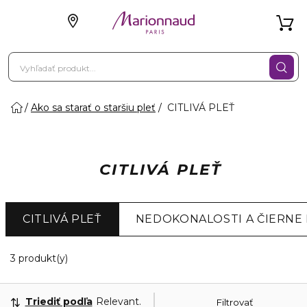
Ako sa starať o staršiu pleť
CITLIVÁ PLEŤ
CITLIVÁ PLEŤ
CITLIVÁ PLEŤ
NEDOKONALOSTI A ČIERNE
3 Zobrazené produkty
3 produkt(y)
Triediť podľa
Relevantnosť
Filtrovať