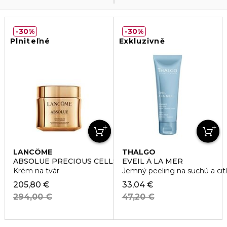
30%
30%
Plniteľné
Exkluzivně
LANCÔME
THALGO
ABSOLUE PRECIOUS CELLS RICH CREAM
EVEIL À LA MER
Krém na tvár
Jemný peeling na suchú a citl
205,80 €
33,04 €
294,00 €
47,20 €