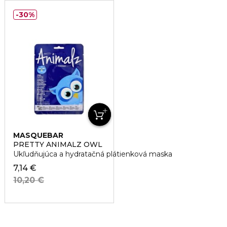
30%
MASQUEBAR
PRETTY ANIMALZ OWL
Ukľudňujúca a hydratačná plátienková maska
7,14 €
10,20 €