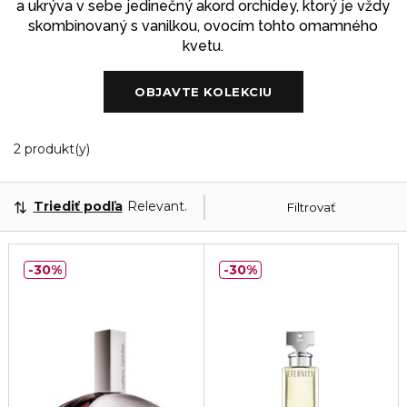
a ukrýva v sebe jedinečný akord orchidey, ktorý je vždy
skombinovaný s vanilkou, ovocím tohto omamného
kvetu.
OBJAVTE KOLEKCIU
2 Zobrazené produkty
2 produkt(y)
Triediť podľa
Relevantnosť
Filtrovať
30%
30%