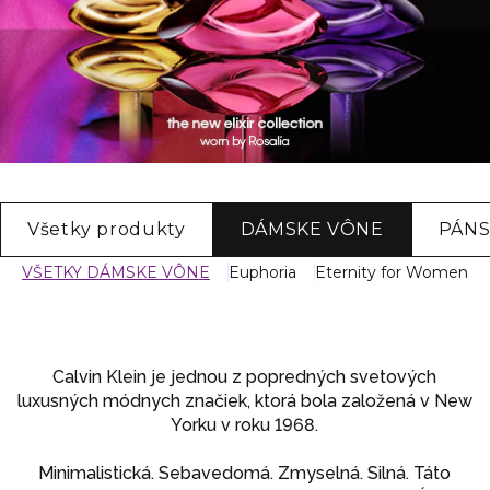
Všetky produkty
DÁMSKE VÔNE
PÁNS
VŠETKY DÁMSKE VÔNE
Euphoria
Eternity for Women
Calvin Klein je jednou z popredných svetových
luxusných módnych značiek, ktorá bola založená v New
Yorku v roku 1968.
Minimalistická. Sebavedomá. Zmyselná. Silná. Táto