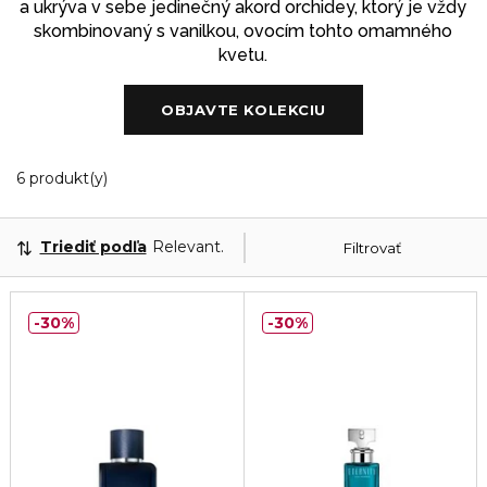
a ukrýva v sebe jedinečný akord orchidey, ktorý je vždy
skombinovaný s vanilkou, ovocím tohto omamného
kvetu.
OBJAVTE KOLEKCIU
6 Zobrazené produkty
6 produkt(y)
Triediť podľa
Relevantnosť
Filtrovať
30%
30%