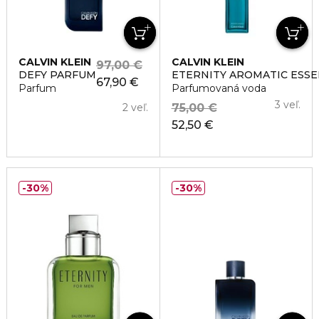
CALVIN KLEIN
CALVIN KLEIN
97,00 €
DEFY PARFUM
ETERNITY AROMATIC ESS
67,90 €
Parfum
Parfumovaná voda
3 veľ.
2 veľ.
75,00 €
52,50 €
30%
30%