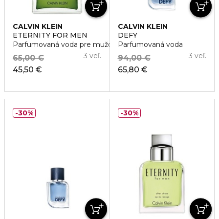
CALVIN KLEIN
CALVIN KLEIN
ETERNITY FOR MEN
DEFY
Parfumovaná voda pre mužov
Parfumovaná voda
3 veľ.
3 veľ.
65,00 €
94,00 €
45,50 €
65,80 €
30%
30%