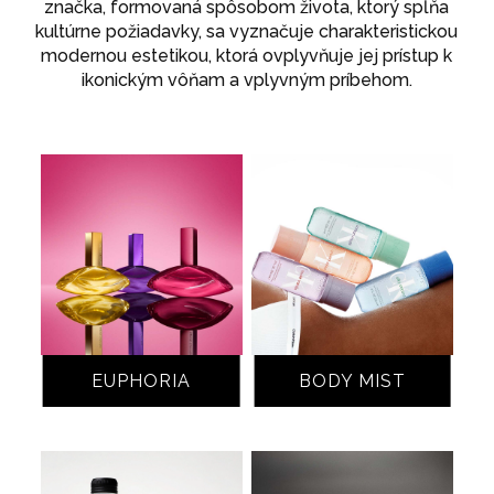
značka, formovaná spôsobom života, ktorý spĺňa
kultúrne požiadavky, sa vyznačuje charakteristickou
modernou estetikou, ktorá ovplyvňuje jej prístup k
ikonickým vôňam a vplyvným príbehom.
EUPHORIA
BODY MIST