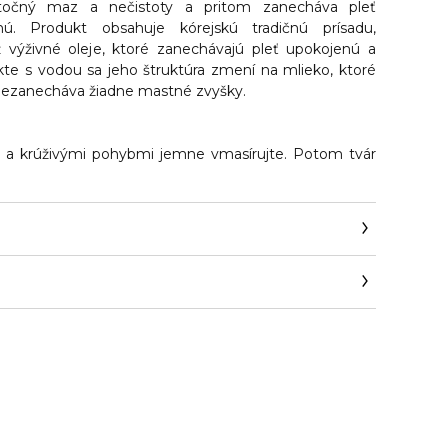
ytočný maz a nečistoty a pritom zanecháva pleť
anú.
Produkt obsahuje kórejskú tradičnú prísadu,
ž výživné oleje, ktoré zanechávajú pleť upokojenú a
te s vodou sa jeho štruktúra zmení na mlieko, ktoré
nezanecháva žiadne mastné zvyšky.
 a krúživými pohybmi jemne vmasírujte. Potom tvár
/contactez-nous