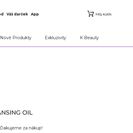
od
Váš darček
App
Môj košík
Nové Produkty
Exkluzivity
K Beauty
NSING OIL
Ďakujeme za nákup!