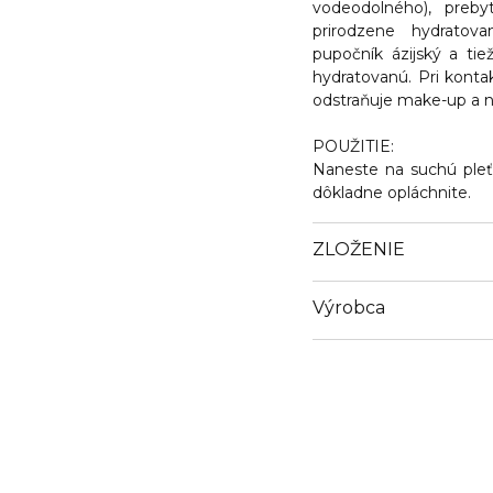
vodeodolného), preb
prirodzene hydratov
pupočník ázijský a tie
hydratovanú.
Pri kontak
odstraňuje make-up a 
POUŽITIE:
Naneste na suchú pleť
dôkladne opláchnite.
ZLOŽENIE
Výrobca
Email
https://fr.erborian.com