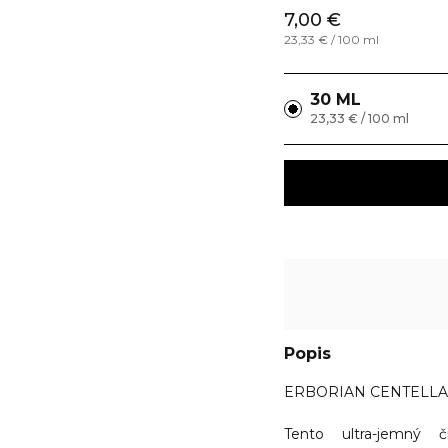
7,00 €
23,33 € / 100 ml
30 ML
23,33 € / 100 ml
Popis
ERBORIAN
CENTELLA C
Tento ultra-jemný č