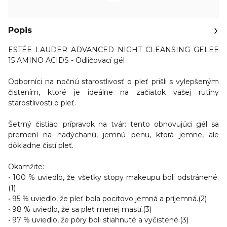
Popis
ESTÉE LAUDER ADVANCED NIGHT CLEANSING GELEE
15 AMINO ACIDS - Odličovací gél
Odborníci na nočnú starostlivosť o pleť prišli s vylepšeným
čistením, ktoré je ideálne na začiatok vašej rutiny
starostlivosti o pleť.
Šetrný čistiaci prípravok na tvár: tento obnovujúci gél sa
premení na nadýchanú, jemnú penu, ktorá jemne, ale
dôkladne čistí pleť.
Okamžite:
• 100 % uviedlo, že všetky stopy makeupu boli odstránené.
(1)
• 95 % uviedlo, že pleť bola pocitovo jemná a príjemná.(2)
• 98 % uviedlo, že sa pleť menej mastí.(3)
• 97 % uviedlo, že póry boli stiahnuté a vyčistené.(3)