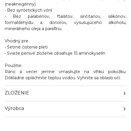
(neaknegénny)
• Bez syntetických vôní
• Bez parabénov, ftalátov, siričitanov, silikónov,
formaldehydu a donorov, vysušujúceho alkoholu,
minerálneho oleja a parafínu.
Vhodný pre
• Šetrné čistenie pleti
• Svieže penivé zloženie obsahuje 15 aminokyselín
Použitie:
Ráno a večer jemne vmasírujte na vlhkú pokožku.
Dôkladne opláchnite teplou vodou. Vyhnite sa oblasti očí.
ZLOŽENIE
Výrobca
Email
contactmanufacturer@elcompanies.com