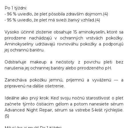
Po 1 týždni:
• 96 % uviedlo, že pleť pôsobila zdravším dojmom.(4)
• 95 % uviedlo, že pleť má svieži žiarivý vzhľad.(4)
Vysoko účinné zloženie obsahuje 15 aminokyselín, ktoré sa
prirodzene nachádzajú v ochranných vrstvách pokožky.
Aminokyseliny udržiavajú rovnováhu pokožky a podporujú
jej ochrannú bariéru.
Odstraňuje makeup a nečistoty z povrchu pleti bez
narušenia jej ochrannej bariéry alebo prirodzeného pH.
Zanecháva pokožku jemnú, príjemnú a vyváženú — a
pripravenú na ďalšie ošetrenie.
Ideálne ako prvý krok: Keď svoju nočnú starostlivosť o pleť
začnete týmto čistiacim gélom a potom nanesiete sérum
Advanced Night Repair, sérum sa vstrebe 5-krát rýchlejšie.
(5)