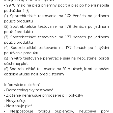
Milujú ho aj muži! Po 1 týždni:
• 99 % malo na pleti príjemný pocit a pleť po holení nebola
podráždená.(6)
(1) Spotrebiteľské testovanie na 162 ženách po jedinom
použití produktu.
(2) Spotrebiteľské testovanie na 178 ženách po jedinom
použití produktu.
(3) Spotrebiteľské testovanie na 177 ženách po jedinom
použití produktu.
(4) Spotrebiteľské testovanie na 177 ženách po 1 týždni
používania produktu.
(5) In vitro testovanie penetrácie séra na neočistenej oproti
očistenej pleti.
(6) Spotrebiteľské testovanie na 81 mužoch, ktorí sa počas
obdobia štúdie holili pred čistením.
Informácie o zložení
• Dermatologicky testované
• Zloženie nenarušuje prirodzené pH pokožky
• Nevysušuje
• Nesťahuje pleť
• Nespôsobuje tvorbu pupienkov, neucpáva póry