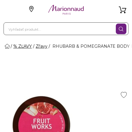
% ZĽAVY
Zl'avy
RHUBARB & POMEGRANATE BODY BUT