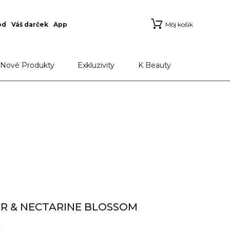
od
Váš darček
App
Môj košík
Nové Produkty
Exkluzivity
K Beauty
AR & NECTARINE BLOSSOM