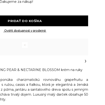
Ďakujeme za nákup!
 PRIDAŤ DO KOŠÍKA 
 Ověřit dostupnost v prodejně 
NG PEAR & NECTARINE BLOSSOM krém na ruky
ponúka charizmatickú rovnováhu grapefruitu a
 ružou, cassis a fialkou, ktorá je elegantná a ženská
d z pižma, jantáru a santalového dreva spolu s jemným
cháva trvalý dojem. Luxusný malý darček obsahuje 50
hty.