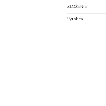
ZLOŽENIE
Výrobca
Email
shop@colebeauty.com