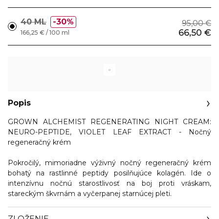
40 ML
30%
95,00 €
66,50 €
166,25 € / 100 ml
Popis
GROWN ALCHEMIST REGENERATING NIGHT CREAM:
NEURO-PEPTIDE, VIOLET LEAF EXTRACT - Nočný
regeneračný krém
Pokročilý, mimoriadne výživný nočný regeneračný krém
bohatý na rastlinné peptidy posilňujúce kolagén. Ide o
intenzívnu nočnú starostlivosť na boj proti vráskam,
stareckým škvrnám a vyčerpanej starnúcej pleti.
ZLOŽENIE