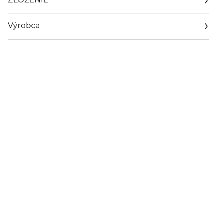
Výrobca
Email
info@grownalchemist.com