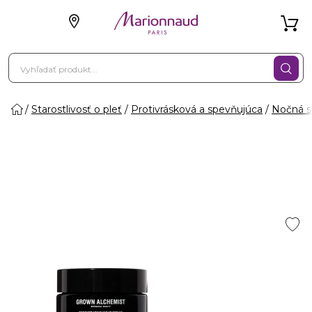
Starostlivosť o pleť
Protivrásková a spevňujúca
Nočná st