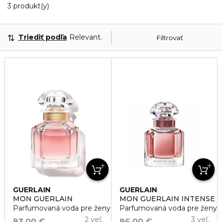
3 Zobrazené produkty
3 produkt(y)
Triediť podľa
Relevantnosť
Filtrovať
GUERLAIN
GUERLAIN
MON GUERLAIN
MON GUERLAIN INTENSE
Parfumovaná voda pre ženy
Parfumovaná voda pre ženy
2 veľ.
3 veľ.
93,00 €
96,00 €