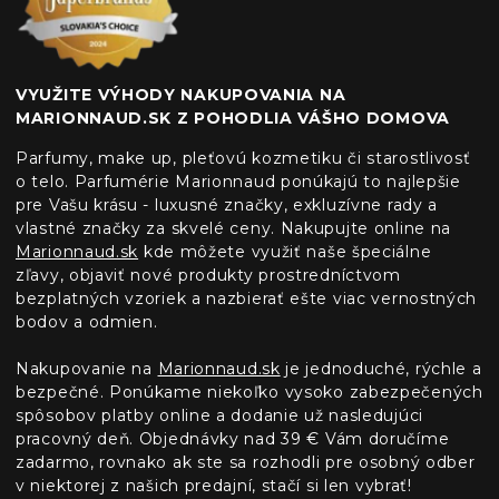
VYUŽITE VÝHODY NAKUPOVANIA NA
MARIONNAUD.SK Z POHODLIA VÁŠHO DOMOVA
Parfumy, make up, pleťovú kozmetiku či starostlivosť
o telo. Parfumérie Marionnaud ponúkajú to najlepšie
pre Vašu krásu - luxusné značky, exkluzívne rady a
vlastné značky za skvelé ceny. Nakupujte online na
Marionnaud.sk
kde môžete využiť naše špeciálne
zľavy, objaviť nové produkty prostredníctvom
bezplatných vzoriek a nazbierať ešte viac vernostných
bodov a odmien.
Nakupovanie na
Marionnaud.sk
je jednoduché, rýchle a
bezpečné. Ponúkame niekoľko vysoko zabezpečených
spôsobov platby online a dodanie už nasledujúci
pracovný deň. Objednávky nad 39 € Vám doručíme
zadarmo, rovnako ak ste sa rozhodli pre osobný odber
v niektorej z našich predajní, stačí si len vybrať!