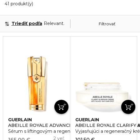
20 Zobrazené produkty
41 produkt(y)
Triediť podľa
Relevantnosť
Filtrovať
GUERLAIN
GUERLAIN
ABEILLE ROYALE ADVANCED DOUBLE R RENEW & REP
ABEILLE ROYALE CLARIFY 
Sérum s liftingovým a regeneračným účinkom
Vyjasňujúci a regeneračný kr
2 veľ.
165,00 €
101,50 €