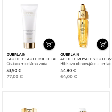
GUERLAIN
GUERLAIN
EAU DE BEAUTÉ MICCELAR LOTION
ABEILLE ROYALE YOUTH W
Čistiaca micelárna voda
Hĺbkovo obnovujúce a omlad
53,90 €
44,80 €
77,00 €
64,00 €