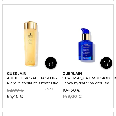
GUERLAIN
GUERLAIN
ABEILLE ROYALE FORTIFYING LOTION
SUPER AQUA EMULSION L
Pleťové tonikum s materskou kašičkou
Ľahká hydratačná emulzia
2 veľ.
92,00 €
104,30 €
64,40 €
149,00 €