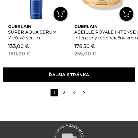
GUERLAIN
GUERLAIN
SUPER AQUA SERUM
ABEILLE ROYALE INTENSE 
Pleťové sérum
Intenzívny regeneračný kré
133,00 €
178,50 €
190,00 €
255,00 €
ĎALŠIA STRÁNKA
1
2
3