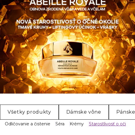
Všetky produkty
Dámske vône
Pánske
Odličovanie a čistenie
Séra
Krémy
Starostlivosť o oči
M