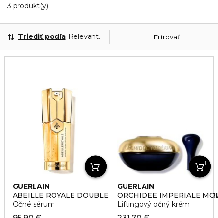
3 Zobrazené produkty
3 produkt(y)
Triediť podľa
Relevantnosť
Filtrovať
GUERLAIN
GUERLAIN
ABEILLE ROYALE DOUBLE R RENEW & REPAIR EYE SE
ORCHIDÉE IMPÉRIALE MO
Očné sérum
Liftingový očný krém
95,90 €
231,70 €