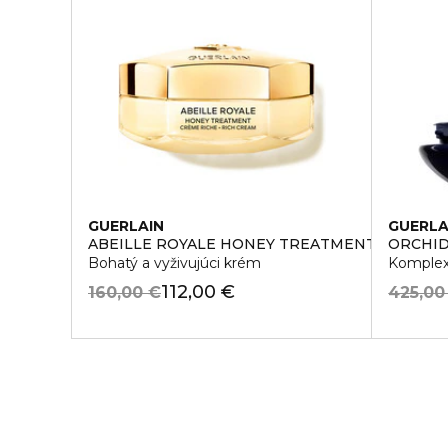
GUERLAIN
GUERLA
ABEILLE ROYALE HONEY TREATMENT RICH C
ORCHID
Bohatý a vyživujúci krém
Komplexn
112,00 €
160,00 €
425,00