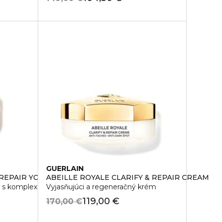
GUERLAIN
REPAIR YOUTH OIL-IN-BALM
ABEILLE ROYALE CLARIFY & REPAIR CREAM
m s komplexom Cicawax
Vyjasňujúci a regeneračný krém
119,00 €
170,00 €