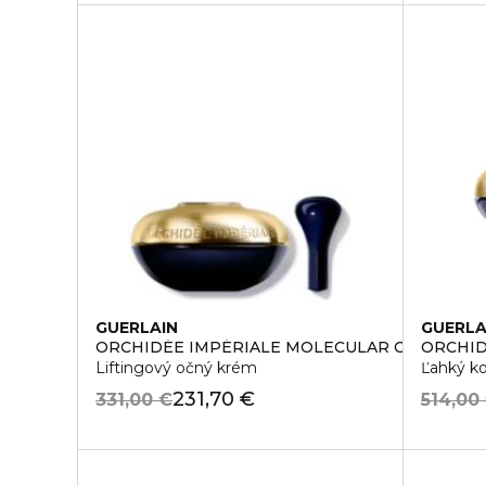
GUERLAIN
GUERLA
ORCHIDÉE IMPÉRIALE MOLECULAR CONCENTR
ORCHID
Liftingový očný krém
Ľahký k
231,70 €
331,00 €
514,00