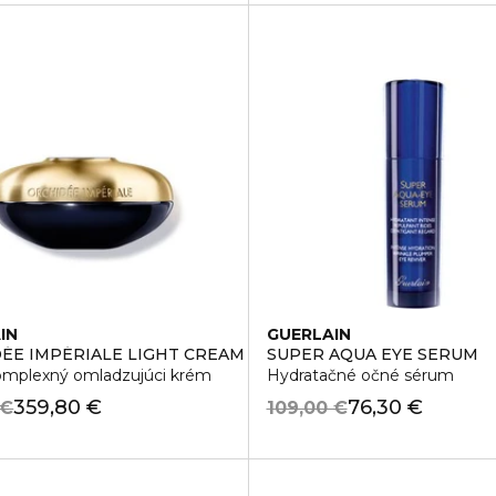
IN
GUERLAIN
ATE EYE CREAM
ÉE IMPÉRIALE LIGHT CREAM
SUPER AQUA EYE SERUM
omplexný omladzujúci krém
Hydratačné očné sérum
359,80 €
76,30 €
 €
109,00 €