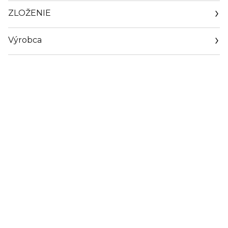
ZLOŽENIE
Výrobca
Email
info@loreal.sk