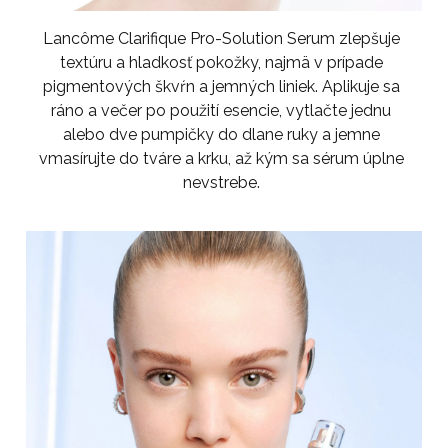
Lancôme Clarifique Pro-Solution Serum zlepšuje
textúru a hladkosť pokožky, najmä v prípade
pigmentových škvŕn a jemných liniek. Aplikuje sa
ráno a večer po použití esencie, vytlačte jednu
alebo dve pumpičky do dlane ruky a jemne
vmasírujte do tváre a krku, až kým sa sérum úplne
nevstrebe.