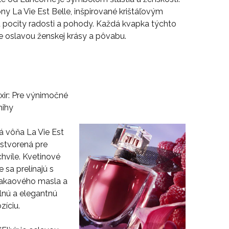
ny La Vie Est Belle, inšpirované krištáľovým
pocity radosti a pohody. Každá kvapka týchto
je oslavou ženskej krásy a pôvabu.
xir
: Pre výnimočné
ihy
ká vôňa
La Vie Est
 stvorená pre
hvíle. Kvetinové
e sa prelínajú s
kakaového masla a
lnú a elegantnú
íciu.