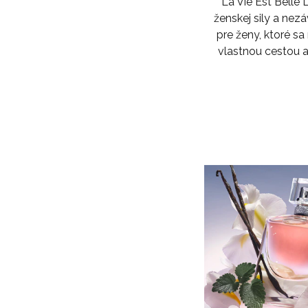
La Vie Est Belle L'
ženskej sily a nezá
pre ženy, ktoré sa
vlastnou cestou a 