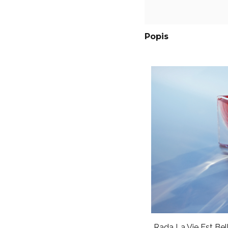
Popis
Rada
La Vie Est Bel