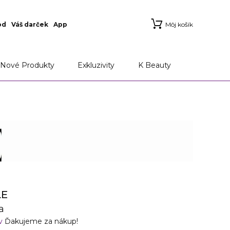
od
Váš darček
App
Môj košík
ie
Aplikácia Marionnaud
Možnosti doručenia a
Nové Produkty
Exkluzivity
K Beauty
LE
a
ov
Ďakujeme za nákup!