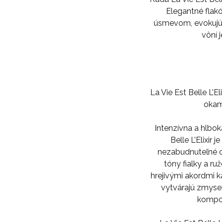
Elegantné flakó
úsmevom, evokujú 
vôní 
La Vie Est Belle L’Eli
okam
Intenzívna a hlbo
Belle L’Elixir
je
nezabudnuteľné c
tóny fialky a ruž
hrejivými akordmi 
vytvárajú zmyse
kompoz