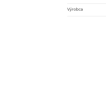
Výrobca
Email
info@loreal.sk