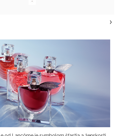
le
od
Lancôme
je symbolom šťastia a ženskosti.