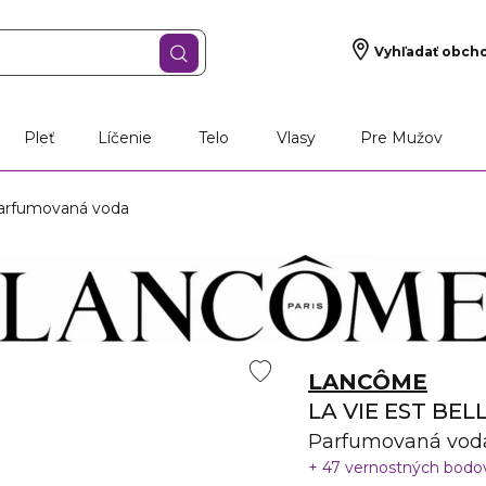
Vyhľadať obch
š darček
Vône
Starostlivosť o pleť
Líčen
Pleť
Líčenie
Telo
Vlasy
Pre Mužov
arfumovaná voda
LANCÔME
LA VIE EST BEL
Parfumovaná vod
47 vernostných bod