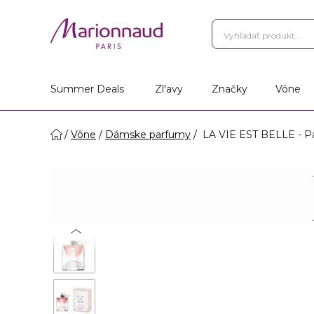
Vernostný Program
Vá
Vyhľadať obchod
Summer Deals
Zl'avy
Značky
Vône
Vône
Dámske parfumy
LA VIE EST BELLE - P