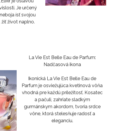
Elixir
je oslavou
vislosti. Je určený
 neboja ísť svojou
žiť život naplno.
La Vie Est Belle Eau de Parfum
:
Nadčasová ikona
Ikonická
La Vie Est Belle Eau de
Parfum
je osviežujúca kvetinová vôňa
vhodná pre každú príležitosť.
Kosatec
a pačuli
, zahriate
sladkým
gurmánskym akordom
, tvoria srdce
vône, ktorá stelesňuje radosť a
eleganciu.