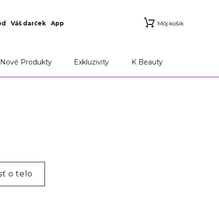
od
Váš darček
App
Môj košík
Nové Produkty
Exkluzivity
K Beauty
sť o telo