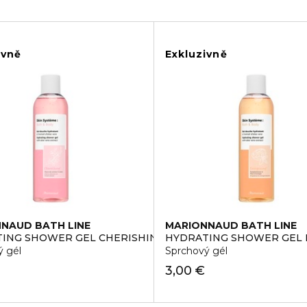
ivně
Exkluzivně
NAUD BATH LINE
MARIONNAUD BATH LINE
ING SHOWER GEL CHERISHING
HYDRATING SHOWER GEL 
ý gél
Sprchový gél
3,00 €