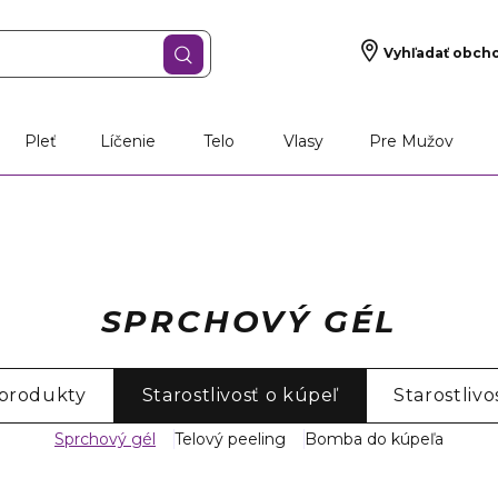
Vyhľadať obch
Pleť
Líčenie
Telo
Vlasy
Pre Mužov
SPRCHOVÝ GÉL
 produkty
Starostlivosť o kúpeľ
Starostlivo
Sprchový gél
Telový peeling
Bomba do kúpeľa