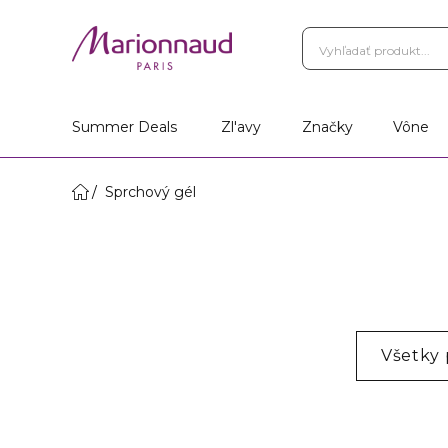
Summer Deals
Zl'avy
Značky
Vône
Sprchový gél
Všetky