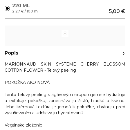
220 ML
5,00 €
2,27 € / 100 ml
Popis
MARIONNAUD SKIN SYSTEME CHERRY BLOSSOM
COTTON FLOWER - Telový peeling
POKOŽKA AKO NOVÁ!
Tento telový peeling s agávovým sirupom jemne hydratuje
a exfoliuje pokožku, zanecháva ju čistú, hladkú a krásnu.
Jeho krémová textúra je jemná k pokožke, chráni ju pred
vysušovaním a udržiava ju hydratovanú.
Vegánske zloženie