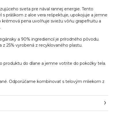
ujúceho sveta pre nával rannej energie. Tento
l s práškom z aloe vera rešpektuje,
upokojuje a jemne
 krémová pena uvoľňuje sviežu vôňu grapefruitu a
.
egánsky a 90% ingrediencií je prírodného pôvodu.
 a z 25% vyrobená z recyklovaného plastu.
produktu do dlane a jemne votrite do pokožky tela.
vané. Odporúčame kombinovať s telovým mliekom z
ud.com/