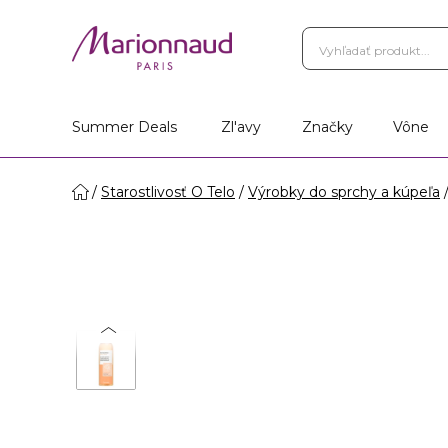
Summer Deals
Zl'avy
Značky
Vône
Starostlivosť O Telo
Výrobky do sprchy a kúpeľa