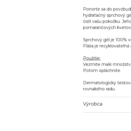
Ponorte sa do povzbudz
hydratačný sprchový gé
čistí vašu pokožku.
Jeho
pomarančových kvetov
Sprchový gél je 100% v
Fľaša je recyklovateľná
Použitie:
Vezmite malé množstvo 
Potom opláchnite.
Dermatologicky testo
rovnakého radu.
Výrobca
Email
https://www.marionna