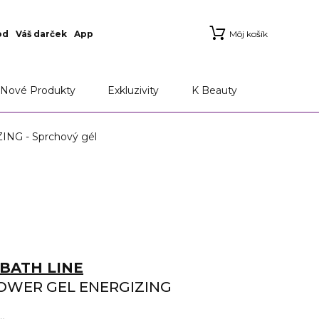
od
Váš darček
App
Môj košík
Nové Produkty
Exkluzivity
K Beauty
G - Sprchový gél
BATH LINE
OWER GEL ENERGIZING