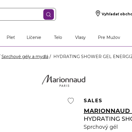
Vyhľadať obch
Pleť
Líčenie
Telo
Vlasy
Pre Mužov
Sprchové gély a mydlá
HYDRATING SHOWER GEL ENERGIZIN
SALES
MARIONNAUD 
HYDRATING SH
Sprchový gél