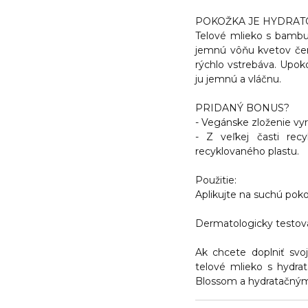
POKOŽKA JE HYDRAT
Telové mlieko s bamb
jemnú vôňu kvetov čer
rýchlo vstrebáva. Upok
ju jemnú a vláčnu.
PRIDANÝ BONUS?
- Vegánske zloženie vyr
- Z veľkej časti rec
recyklovaného plastu.
Použitie:
Aplikujte na suchú pok
Dermatologicky testova
Ak chcete doplniť svoj
telové mlieko s hydr
Blossom a hydratačný