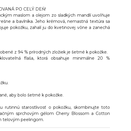
OVANÁ PO CELÝ DEŇ!
uckým maslom a olejom zo sladkých mandlí uvoľňuje
ešne a bavlníka. Jeho krémová, nemastná textúra sa
ojuje pokožku, zahalí ju do kvetinovej vône a zanechá
obené z 94 % prírodných zložiek je šetrné k pokožke.
yklovateľná fľaša, ktorá obsahuje minimálne 20 %
ožku.
né, aby bolo šetrné k pokožke.
u rutinnú starostlivosť o pokožku, skombinujte toto
atačným sprchovým gélom Cherry Blossom a Cotton
m telovým peelingom.