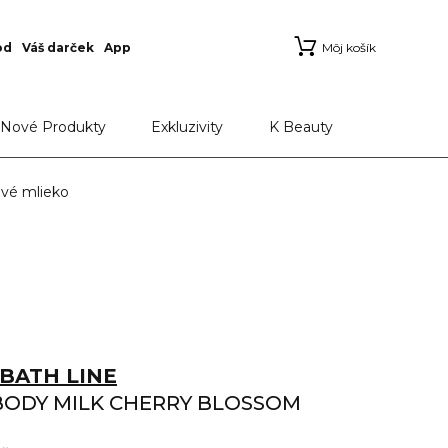
od
Váš darček
App
Môj košík
Nové Produkty
Exkluzivity
K Beauty
é mlieko
BATH LINE
BODY MILK CHERRY BLOSSOM