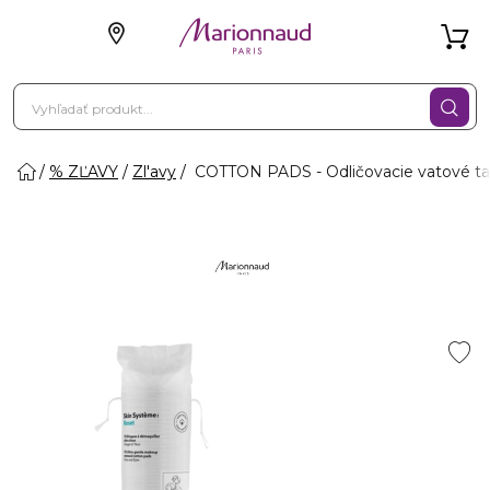
% ZĽAVY
Zl'avy
COTTON PADS - Odličovacie vatové t