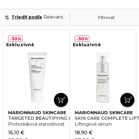
Triediť podľa
Relevantnosť
Filtrovať
30%
30%
Exkluzivně
Exkluzivně
MARIONNAUD SKINCARE
MARIONNAUD SKINCARE
TARGETED BEAUTIFYING FILLER
SKIN CARE COMPLETE LIF
Protivrásková starostlivosť
Liftingové sérum
16,10 €
18,90 €