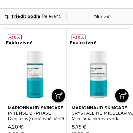
Triediť podľa
Relevantnosť
Filtrovať
30%
30%
Exkluzivně
Exkluzivně
MARIONNAUD SKINCARE
MARIONNAUD SKINCARE
INTENSE BI-PHASE
CRYSTALLINE MICELLAR 
Dvojfázový odličovač očného make-upu
Micelárna pleťová voda
4,20 €
8,75 €